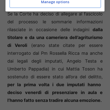
Manage options
Se la Corte ha deciso di allegare al fascicolo
del processo le sommarie informazioni
rilasciate in occasione delle indagini
dalla
titolare e da una cameriera dell’agriturismo
di Veroli
(erano state citate per essere
interrogato dal Pm Rossella Ricca ma anche
dai legali degli imputati, Angelo Testa e
Umberto Pappadia) in cui Mattia Toson ha
sostenuto di essere stato all’ora del delitto,
per la prima volta i due imputati hanno
deciso venerdì di presenziare in aula e
l’hanno fatto senza tradire alcuna emozione.