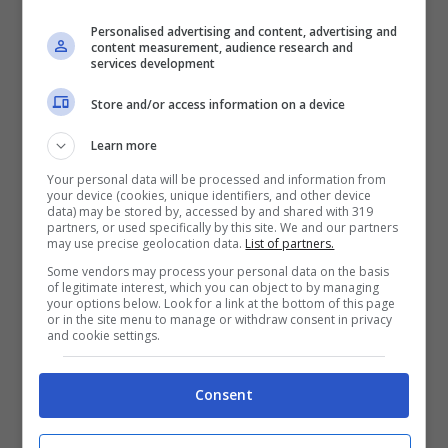
puntualmente ai Carabinieri ma
la pistola con
Personalised advertising and content, advertising and
cui venne ucciso Thomas con solo colpo in
content measurement, audience research and
services development
fronte non è stata mai trovata
.
Store and/or access information on a device
A proposito la Coccia ha confermato di
Learn more
essere, dopo l’udienza di venerdì, la testimone
Your personal data will be processed and information from
della Pubblica accusa relativamente al casco
your device (cookies, unique identifiers, and other device
data) may be stored by, accessed by and shared with 319
presente in macchina, mentre si recano con
partners, or used specifically by this site. We and our partners
may use precise geolocation data.
List of partners.
Mattia alla festa di Veroli. Il rumore che
Some vendors may process your personal data on the basis
faceva il casco, sistemato nel portabagagli,
of legitimate interest, which you can object to by managing
your options below. Look for a link at the bottom of this page
l’ha portata a chiedere all’ex fidanzato perché
or in the site menu to manage or withdraw consent in privacy
and cookie settings.
fosse in auto.
Leì entro nell’agriturismo ma
senza Mattia che arrivò dopo. Nel viaggio di
Consent
ritorno il rumore non c’era più – ha
raccontato la ragazza – il casco era sparito
.