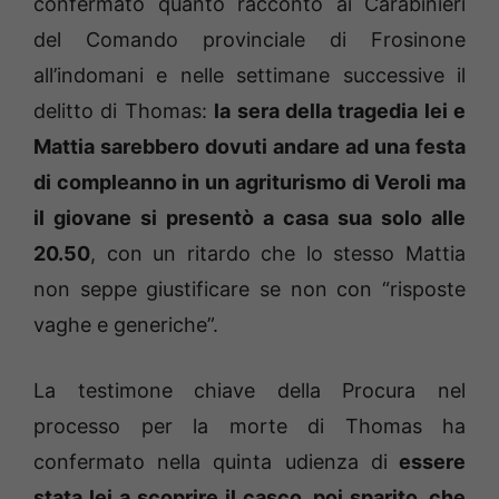
confermato quanto raccontò ai Carabinieri
del Comando provinciale di Frosinone
all’indomani e nelle settimane successive il
delitto di Thomas:
la sera della tragedia lei e
Mattia sarebbero dovuti andare ad una festa
di compleanno in un agriturismo di Veroli ma
il giovane si presentò a casa sua solo alle
20.50
, con un ritardo che lo stesso Mattia
non seppe giustificare se non con “risposte
vaghe e generiche”.
La testimone chiave della Procura nel
processo per la morte di Thomas ha
confermato nella quinta udienza di
essere
stata lei a scoprire il casco, poi sparito, che