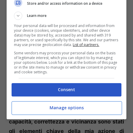
Store and/or access information on a device
di amarezza e di delusione – d
i essere
Learn more
prossimo a lasciare, dopo tre anni, la guida
Your personal data will be processed and information from
della tenenza delle Fiamme Gialle di
your device (cookies, unique identifiers, and other device
data) may be stored by, accessed by and shared with 319
Ventoten
e: “Quando sono arrivato su questa
partners, or used specifically by this site. We and our partners
may use precise geolocation data.
List of partners.
meravigliosa isola, oltre a svolgere con
Some vendors may process your personal data on the basis
dedizione e professionalità la mia funzione
of legitimate interest, which you can object to by managing
your options below. Look for a link at the bottom of this page
istituzionale, ho anche dedicato particolare
or in the site menu to manage or withdraw consent in privacy
and cookie settings.
attenzione ai rapporti con i cittadini, con lo
scopo di indirizzarli ad un nuovo
Consent
atteggiamento verso le forze di polizia
perché non venissero più considerate quale
Manage options
elemento di disturbo o minacci
a. Impegno,
capacità, correttezza e vicinanza sono stati
gli elementi chiave della mia azione di