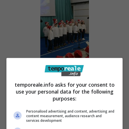
tutti i militari della Tenenza, sia del comparto
ordinario che della sezione mare, che hanno
temporeale.info asks for your consent to
use your personal data for the following
contribuito personalmente alla realizzazione
purposes:
degli strumenti logistici e didattici offerti
.
Personalised advertising and content, advertising and
content measurement, audience research and
Il
luogotenente Di Castro
ha annunciato –
services development
provocando nella platea dei presenti un mix