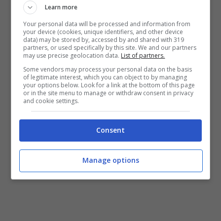
piazza Baldassarre, Parco della Rimembranza
Learn more
ed i giardini di viale Duca d’Aosta“. Nel
Your personal data will be processed and information from
your device (cookies, unique identifiers, and other device
campetto nascerà uno spazio polifunzionale
data) may be stored by, accessed by and shared with 319
partners, or used specifically by this site. We and our partners
per attività sportive all’aperto o anche
may use precise geolocation data.
List of partners.
manifestazioni culturali. “I
l progetto era
Some vendors may process your personal data on the basis
of legitimate interest, which you can object to by managing
partito prima dell’omicidio di Thomas – ha
your options below. Look for a link at the bottom of this page
or in the site menu to manage or withdraw consent in privacy
spiegato il sindaco Cianfrocca – il delitto ha
and cookie settings.
impresso un’accelerazione alla burocrazia,
Consent
mandando un segnale di ripresa alla città”.
Manage options