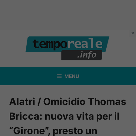
Vai
al
contenuto
MENU
Alatri / Omicidio Thomas
Bricca: nuova vita per il
“Girone”, presto un