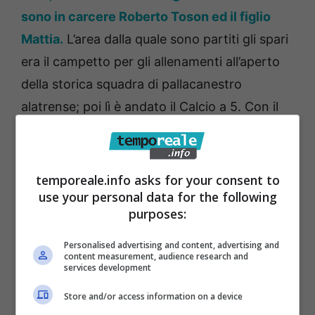
sono in carcere Roberto Toson ed il figlio
Mattia.
L’area dalla quale sono partiti gli spari
era il campetto per gli allenamenti all’aperto
della storica squadra di pallacanestro
alatrense; poi lì è andato il Calcio a 5. Con il
passare del tempo è diventato un
parcheggio.
temporeale.info asks for your consent to
Ora verrà riqualificato: “Diventerà uno spazio
use your personal data for the following
purposes:
polifunzionale per attività sportive e
ricreative” –
spiega l’assessore ai Lavori
Personalised advertising and content, advertising and
content measurement, audience research and
Pubblici e vice-sindaco Roberto Addesse.
services development
Store and/or access information on a device
“Il progetto di riqualificazione coinvolgerà