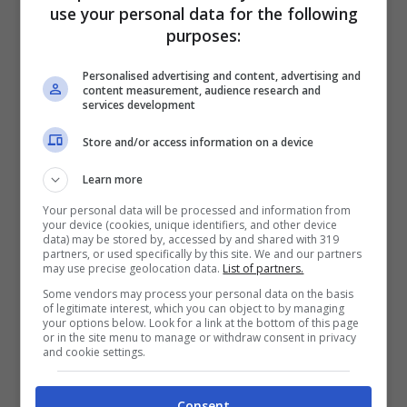
use your personal data for the following
tempo indeterminato da parte delle Province
purposes:
concedendo a quest’ultime la facoltà di
Personalised advertising and content, advertising and
prorogare sino al 31 dicembre 2016 i contratti
content measurement, audience research and
services development
di lavoro a tempo determinato.
Le difese
degli imputati, assistiti dagli avvocati
Store and/or access information on a device
Giovanni Lauretti, Giovanni Quadrino,
Learn more
Antonio Cardinale, Pierluigi Avallone,
Your personal data will be processed and information from
Massimo e Renato Negroni, Marco Gubitosa,
your device (cookies, unique identifiers, and other device
data) may be stored by, accessed by and shared with 319
Atonio Toscano e Fabrizio De Cersare
,
partners, or used specifically by this site. We and our partners
may use precise geolocation data.
List of partners.
hanno dimostrato come
il blocco delle
Some vendors may process your personal data on the basis
of legitimate interest, which you can object to by managing
assunzioni riguardasse sì la Provincia ma
your options below. Look for a link at the bottom of this page
or in the site menu to manage or withdraw consent in privacy
non una società controllata dello stesso
and cookie settings.
ente di via Costa
che, pertanto, poteva
beneficiare di una “finestra” normativa per
Consent