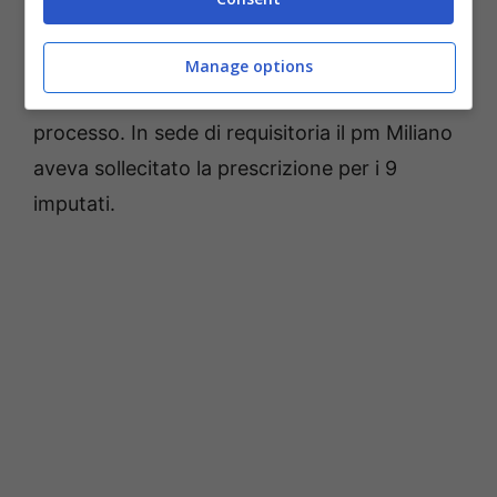
dar vita ad una selezione che, dopo l’iniziale
assunzione di tre persone, ha riguardato il 15
Manage options
ottobre 2014 gli otto candidati finiti sotto
processo. In sede di requisitoria il pm Miliano
aveva sollecitato la prescrizione per i 9
imputati.