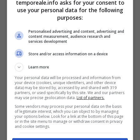
temporeale.info asks for your consent to
circondariale di Cassino.
Due giorni dopo gli
use your personal data for the following
purposes:
sono stati concessi gli arresti domiciliari
su
istanza del difensore; all’esito della Camera di
Personalised advertising and content, advertising and
content measurement, audience research and
Consiglio celebratasi questa mattina presso il
services development
Tribunale penale di Cassino, la sentenza di
Store and/or access information on a device
condanna ad anni 1 e mesi 4 con pena
sospesa e remissione in libertà disposta dal
Learn more
G.I.P. dott. Lo Mastro.
Your personal data will be processed and information from
your device (cookies, unique identifiers, and other device
data) may be stored by, accessed by and shared with 319
partners, or used specifically by this site. We and our partners
may use precise geolocation data.
List of partners.
Some vendors may process your personal data on the basis
of legitimate interest, which you can object to by managing
your options below. Look for a link at the bottom of this page
or in the site menu to manage or withdraw consent in privacy
and cookie settings.