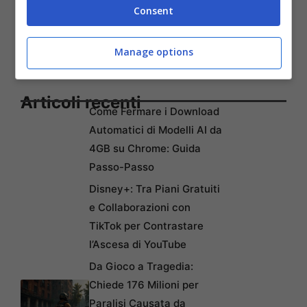
Consent
Manage options
Articoli recenti
Come Fermare i Download
Automatici di Modelli AI da
4GB su Chrome: Guida
Passo-Passo
Disney+: Tra Piani Gratuiti
e Collaborazioni con
TikTok per Contrastare
l’Ascesa di YouTube
Da Gioco a Tragedia:
Chiede 176 Milioni per
Paralisi Causata da