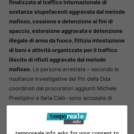
finalizzata al traffico internazionale di
sostanze stupefacenti aggravata dal metodo
mafioso, cessione e detenzione ai fini di
spaccio, estorsione aggravata e detenzione
illegale di arma da fuoco, fittizia intestazione
di beni e attività organizzate per il traffico
illecito di rifiuti aggravato dal metodo
mafioso
. Le persone arrestate – secondo le
risultanze investigative dei Pm della Dda
coordinati dal procuratori aggiunti Michele
Prestipino e Ilaria Calò- sono accusate di
assunto il controllo del territorio nel litorale a
sud di Roma, soprattutto nei comuni di
Anzio
e Nettuno
. Qui gli indagati per coltivare i
temporeale.info asks for your consent to