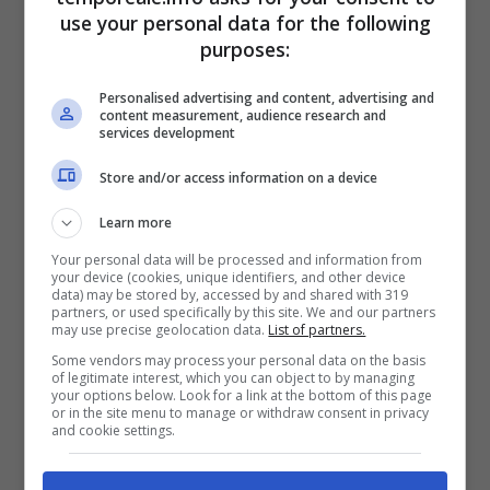
rispettivi ma illegittimi interessi si sarebbero
use your personal data for the following
infiltrati negli ambienti politici e
purposes:
imprenditoriali per beneficiare dei dovuti
Personalised advertising and content, advertising and
sostegni.
content measurement, audience research and
services development
In quest’ottica i
palazzi municipali di Anzio e
Store and/or access information on a device
Nettuno sono stati a lungo interdetti a
Learn more
dipendenti e consiglieri comunali
nel corso
Your personal data will be processed and information from
your device (cookies, unique identifiers, and other device
dell’intera mattinata di giovedì. I carabinieri
data) may be stored by, accessed by and shared with 319
partners, or used specifically by this site. We and our partners
del Nucleo investigativo di Roma hanno
may use precise geolocation data.
List of partners.
ordinato, per esempio, di tenere spenti i
Some vendors may process your personal data on the basis
of legitimate interest, which you can object to by managing
computer dei due comuni e hanno acquisito
your options below. Look for a link at the bottom of this page
or in the site menu to manage or withdraw consent in privacy
elementi – definiti interessanti – per
and cookie settings.
verificare la presunta infiltrazione