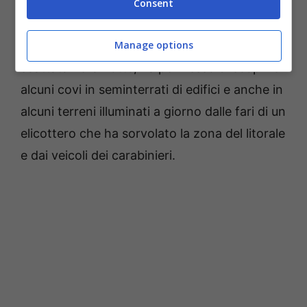
dell’organizzazione ‘ndranghetista nelle due
Consent
amministrazioni e monitorare l’attività legata
Manage options
allo smaltimento dei rifiuti
. L’operazione,
scattata nella notte, ha permesso di scoprire
alcuni covi in seminterrati di edifici e anche in
alcuni terreni illuminati a giorno dalle fari di un
elicottero che ha sorvolato la zona del litorale
e dai veicoli dei carabinieri.