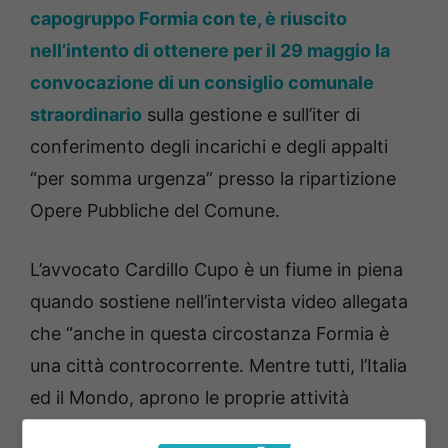
capogruppo Formia con te, è riuscito
nell’intento di ottenere per il 29 maggio la
convocazione di un consiglio comunale
straordinario
sulla gestione e sull’iter di
conferimento degli incarichi e degli appalti
“per somma urgenza” presso la ripartizione
Opere Pubbliche del Comune.
L’avvocato Cardillo Cupo è un fiume in piena
quando sostiene nell’intervista video allegata
che “anche in questa circostanza Formia è
una città controcorrente. Mentre tutti, l’Italia
ed il Mondo, aprono le proprie attività
economiche e produttive, la non-