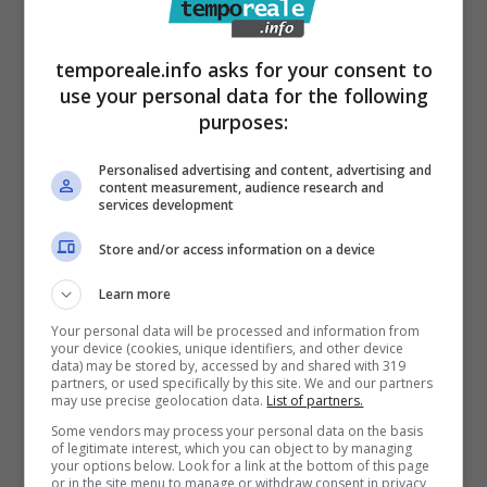
amministrazione comunale – così si è
espresso l’esponente di Fdi – ha pensato di
temporeale.info asks for your consent to
chiudere al traffico un asset importante della
use your personal data for the following
propria mobilità. Ponte Tallini non versa in
purposes:
una situazione facile, lo sappiamo tutti da
Personalised advertising and content, advertising and
anni, ma il sindaco ed la Giunta avrebbero
content measurement, audience research and
services development
potuto approfittare per consentire i lavori di
Store and/or access information on a device
necessaria messa in sicurezza durante il
fermo del Covid 19. Ci sarebbero stati tutti i
Learn more
presupposti oggettivi per realizzare gli
Your personal data will be processed and information from
your device (cookies, unique identifiers, and other device
interventi previsti in assoluta tranquillità. Non
data) may be stored by, accessed by and shared with 319
partners, or used specifically by this site. We and our partners
sarebbero transitate auto e tantomeno i
may use precise geolocation data.
List of partners.
pedoni che dovevano rimanere a casa. Questi
Some vendors may process your personal data on the basis
of legitimate interest, which you can object to by managing
cantieri,assolutamente urgenti e di pubblica
your options below. Look for a link at the bottom of this page
or in the site menu to manage or withdraw consent in privacy