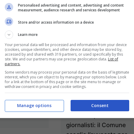
Personalised advertising and content, advertising and content
measurement, audience research and services development
Store and/or access information on a device
Learn more
Your personal data will be processed and information from your device
(cookies, unique identifiers, and other device data) may be stored by,
accessed by and shared with 319 partners, or used specifically by this
 / Consiglio
site. We and our partners may use precise geolocation data.
List of
partners.
le: crepe in
Some vendors may process your personal data on the basis of legitimate
ranza sul Pef
interest, which you can object to by managing your options below. Look
for a link at the bottom of this page or in the site menu to manage or
oncorso sospeso
withdraw consent in privacy and cookie settings.
ili Urbani
O]
Formia / Morte
Manage options
Consent
Maiolo e querela ai
7 Luglio 2024
giornalisti: il Comune