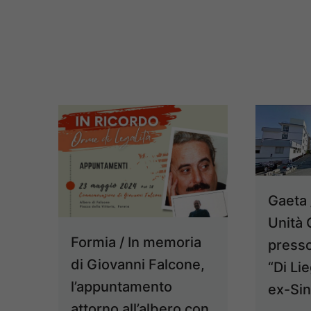
Gaeta 
Unità 
Formia / In memoria
presso
di Giovanni Falcone,
“Di Li
l’appuntamento
ex-Sin
attorno all’albero con