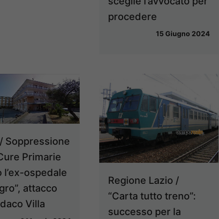
sceglie l’avvocato per
procedere
15 Giugno 2024
/ Soppressione
Cure Primarie
 l’ex-ospedale
Regione Lazio /
egro”, attacco
“Carta tutto treno”:
daco Villa
successo per la