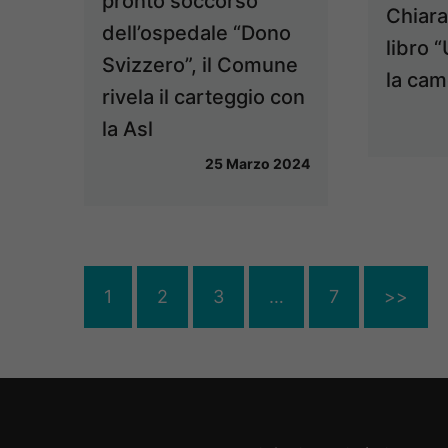
pronto soccorso
Chiara
dell’ospedale “Dono
libro 
Svizzero”, il Comune
la cam
rivela il carteggio con
la Asl
25 Marzo 2024
1
2
3
…
7
>>