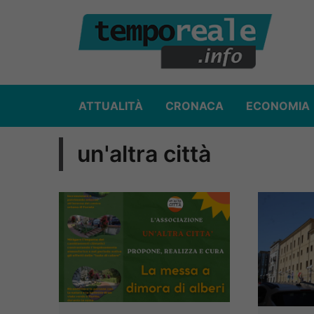
Vai
al
contenuto
ATTUALITÀ
CRONACA
ECONOMIA
un'altra città