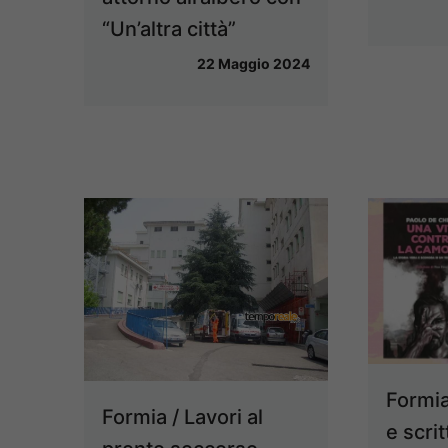
“Un’altra città”
22 Maggio 2024
Formia 
Formia / Lavori al
e scri