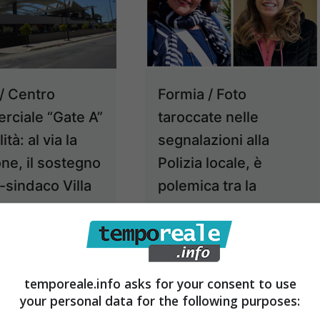
Formia / Foto
/ Centro
taroccate nelle
ciale “Gate A”
segnalazioni alla
ità: al via la
Polizia locale, è
one, il sostegno
polemica tra la
x-sindaco Villa
dirigente Sciarra e la
3 Settembre 2024
consigliera Villa
3 Settembre 2024
temporeale.info asks for your consent to use
your personal data for the following purposes: