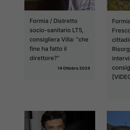
Formia / Distretto
Formia
socio-sanitario LT5,
Fresco
consigliera Villa: “che
cittadi
fine ha fatto il
Risorg
direttore?”
interv
consigl
14 Ottobre 2024
[VIDE