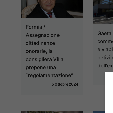
Formia /
Gaeta 
Assegnazione
commer
cittadinanze
e viabil
onorarie, la
petizi
consigliera Villa
dell’e
propone una
“regolamentazione”
5 Ottobre 2024