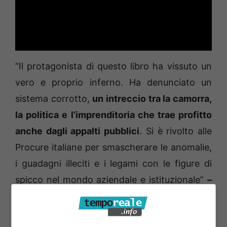
“Il protagonista di questo libro ha vissuto un
vero e proprio inferno. Ha denunciato un
sistema corrotto,
un intreccio tra la camorra,
la politica e l’imprenditoria che trae profitto
anche dagli appalti pubblici
. Si è rivolto alle
Procure italiane per smascherare le anomalie,
i guadagni illeciti e i legami con le figure di
spicco nel mondo aziendale e istituzionale”
–
si legge nella sinossi che accompagna il
libro, con la prefazione del giornalista Rai,