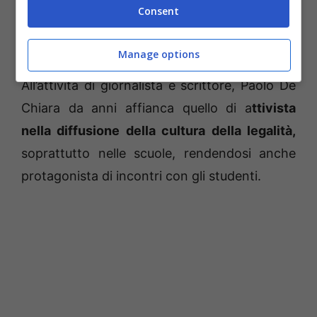
Consent
denunciato. La drammatica vicenda di un
testimone di giustizia italiano”.
Manage options
All’attività di giornalista e scrittore, Paolo De
Chiara da anni affianca quello di a
ttivista
nella diffusione della cultura della legalità,
soprattutto nelle scuole, rendendosi anche
protagonista di incontri con gli studenti.