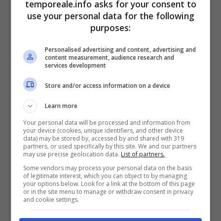
Pino Finocchiaro.
temporeale.info asks for your consent to
use your personal data for the following
purposes:
Paolo De Chiara non è nuovo a queste storia
profonde pescate da quella società che si
Personalised advertising and content, advertising and
content measurement, audience research and
contrappone alla criminalità organizzata
services development
pagando prezzi molto alti. Il primo, nel
2012,
Store and/or access information on a device
fu “Il coraggio di dire no. Lea Garofalo, la
Learn more
donna che sfidò la ‘ndragheta”;
fu poi la volta
Your personal data will be processed and information from
l’anno successivo, nel
2013, de “Il veleno del
your device (cookies, unique identifiers, and other device
data) may be stored by, accessed by and shared with 319
Molise. Trent’anni di omertà sui rifiuti
partners, or used specifically by this site. We and our partners
may use precise geolocation data.
List of partners.
tossici”
ed ancora, nel
2014, “Testimoni di
Some vendors may process your personal data on the basis
giustizia. Uomini e donne che hanno sfidato
of legitimate interest, which you can object to by managing
your options below. Look for a link at the bottom of this page
le mafie”
. Nel
2019,
proseguì, come con
or in the site menu to manage or withdraw consent in privacy
and cookie settings.
l’ultima storia, nel solco delle vicende umane
dei testimoni di giustizia, con
“Io ho