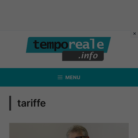
Vai
al
contenuto
MENU
tariffe