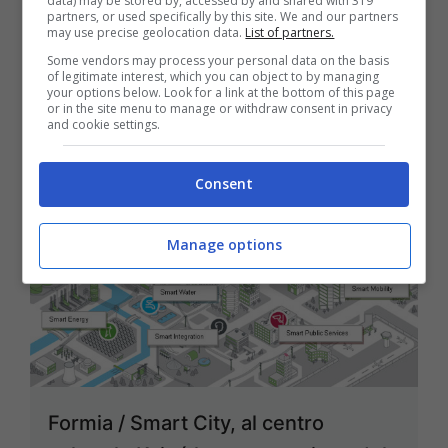
data) may be stored by, accessed by and shared with 319
partners, or used specifically by this site. We and our partners
may use precise geolocation data.
List of partners.
Gaeta Smart, nasce l’associazione
Some vendors may process your personal data on the basis
tematica dedicata alle nuove
of legitimate interest, which you can object to by managing
your options below. Look for a link at the bottom of this page
tecnologie
or in the site menu to manage or withdraw consent in privacy
and cookie settings.
22 Gennaio 2016
Consent
Manage options
Formia / Smart City, al centro