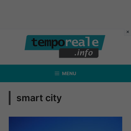
Vai
al
contenuto
MENU
smart city