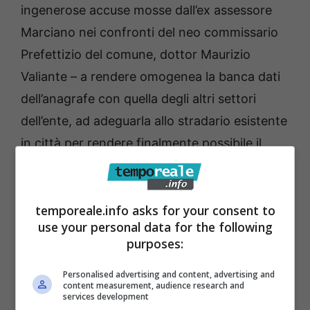
ingenerose accuse mosse dall’ex assessore
Marciano nei confronti del neo commissario
Prefettizio del comune, dottor Maurizio
Valiante – a rendere omogenea la banca dati
dell’anagrafe con quella degli altri settori
dell’ente, ad adeguarla allo stradario esistente
in città per rendere finalmente possibile il
completamento della toponomastica”
temporeale.info asks for your consent to
use your personal data for the following
purposes:
Personalised advertising and content, advertising and
content measurement, audience research and
services development