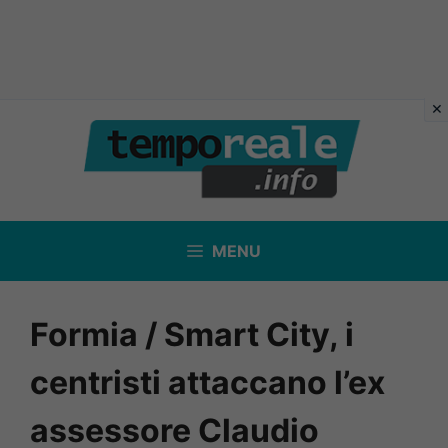
Vai
al
contenuto
MENU
Formia / Smart City, i
centristi attaccano l’ex
assessore Claudio