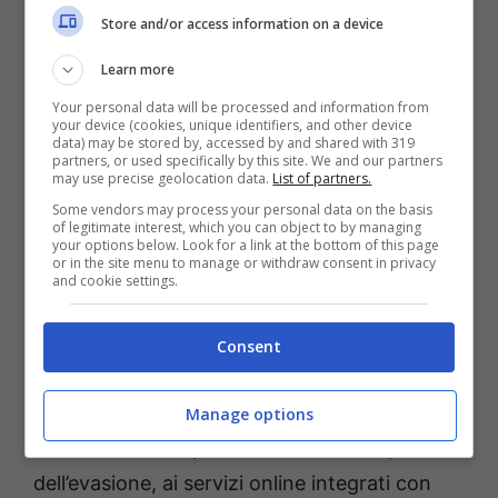
Store and/or access information on a device
Learn more
I “Centristi per Formia” e “Generazione
Your personal data will be processed and information from
your device (cookies, unique identifiers, and other device
Formia”, attraverso il consigliere comunale
data) may be stored by, accessed by and shared with 319
partners, or used specifically by this site. We and our partners
uscente e candidato alle prossime elezioni
may use precise geolocation data.
List of partners.
regionali Antonio Di Rocco, chiedono di
Some vendors may process your personal data on the basis
of legitimate interest, which you can object to by managing
conoscere concretamente come sono stati
your options below. Look for a link at the bottom of this page
or in the site menu to manage or withdraw consent in privacy
spesi, nel corso di questi cinque anni, il
and cookie settings.
milione e 100mila euro del “Plus Appia del
mare” per l’efficientamento informatico del
Consent
palazzo comunale e dello stesso territorio
comunale: “Adesso lo diciamo noi addio alla
Manage options
revisione della toponomastica, al recupero
dell’evasione, ai servizi online integrati con