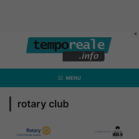
Vai
al
contenuto
MENU
rotary club