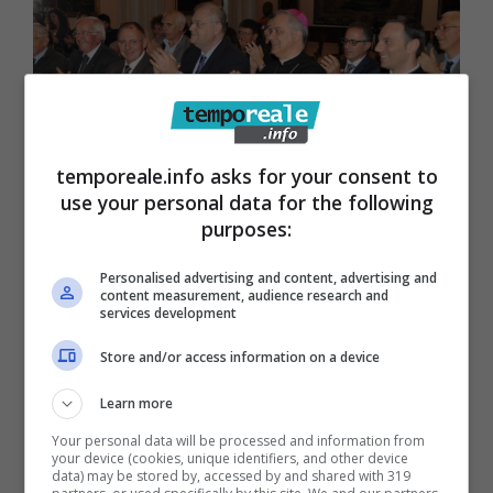
temporeale.info asks for your consent to
use your personal data for the following
purposes:
Cassino / Il Rotary Club in prima linea
Personalised advertising and content, advertising and
per la lotta alla poliomelite
content measurement, audience research and
services development
10 Novembre 2016
Store and/or access information on a device
Learn more
Your personal data will be processed and information from
your device (cookies, unique identifiers, and other device
data) may be stored by, accessed by and shared with 319