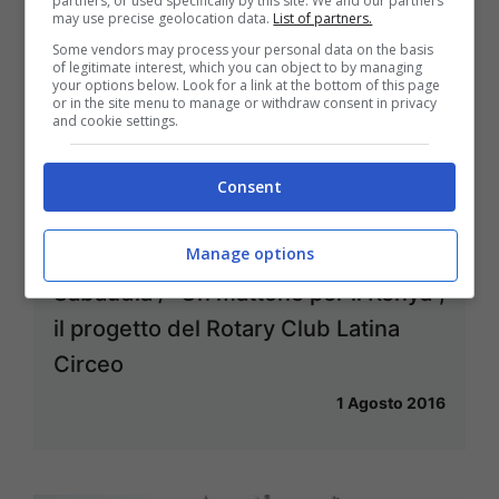
partners, or used specifically by this site. We and our partners
may use precise geolocation data.
List of partners.
Some vendors may process your personal data on the basis
of legitimate interest, which you can object to by managing
your options below. Look for a link at the bottom of this page
or in the site menu to manage or withdraw consent in privacy
and cookie settings.
Consent
Manage options
Sabaudia / “Un mattone per il Kenya”,
il progetto del Rotary Club Latina
Circeo
1 Agosto 2016