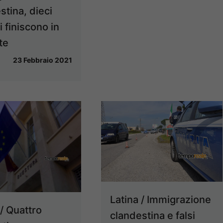
stina, dieci
i finiscono in
te
23 Febbraio 2021
Latina / Immigrazione
 / Quattro
clandestina e falsi