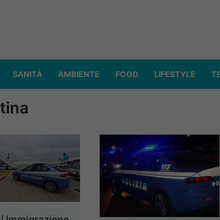
SANITÀ
AMBIENTE
FOOD
LIFESTYLE
T
tina
 / Immigrazione