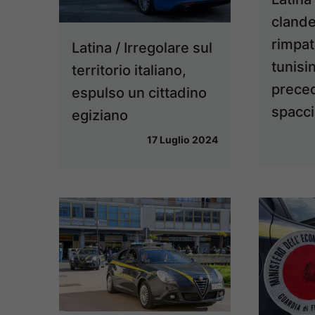
clande
rimpat
Latina / Irregolare sul
tunisi
territorio italiano,
preced
espulso un cittadino
spacci
egiziano
17 Luglio 2024