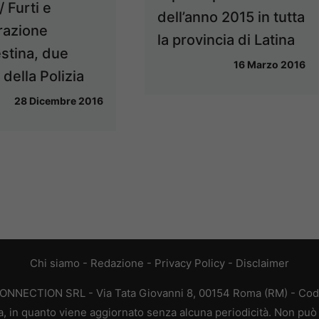
/ Furti e
dell’anno 2015 in tutta
razione
la provincia di Latina
stina, due
16 Marzo 2016
 della Polizia
28 Dicembre 2016
Chi siamo
-
Redazione
-
Privacy Policy
-
Disclaimer
CONNECTION SRL - Via Tata Giovanni 8, 00154 Roma (RM) - Codic
a, in quanto viene aggiornato senza alcuna periodicità. Non può 