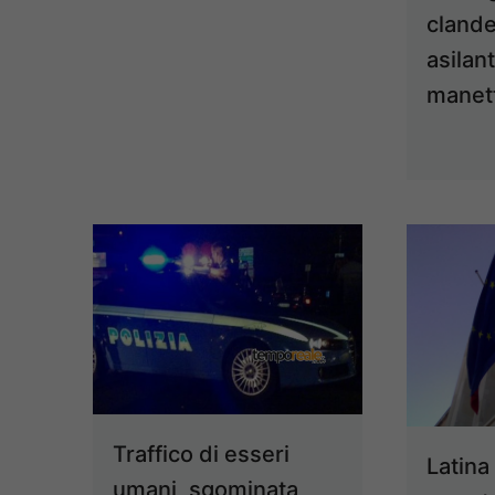
clande
asilant
manet
Traffico di esseri
Latina
umani, sgominata