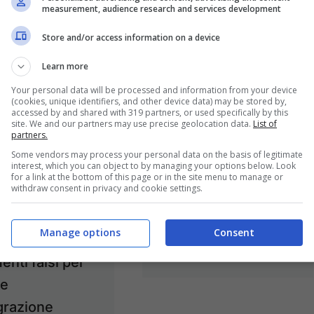
measurement, audience research and services development
Store and/or access information on a device
Learn more
Frosinone /
Your personal data will be processed and information from your device
(cookies, unique identifiers, and other device data) may be stored by,
Immigrazione
accessed by and shared with 319 partners, or used specifically by this
site. We and our partners may use precise geolocation data.
List of
clandestina,
partners.
operazione “Avium”
Some vendors may process your personal data on the basis of legitimate
interest, which you can object to by managing your options below. Look
sgomina
for a link at the bottom of this page or in the site menu to manage or
withdraw consent in privacy and cookie settings.
un’associazione a
delinquere
Manage options
Consent
one / Soldi e
23 Febbraio 2021
nti falsi per
re
grazione