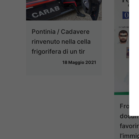
Pontinia / Cadavere
rinvenuto nella cella
frigorifera di un tir
18 Maggio 2021
Frosin
docume
favori
l’immi