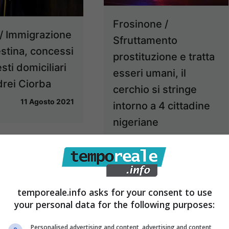
Frosinone /
/ Immigrazione
Sfruttamento
stina, concessi
prostituzione e tratta
esti domiciliari
esseri umani, il
rei Ciorba
cerchio si stringe
11 Agosto 2021
intorno a 4 cittadine
nigeriane
28 Luglio 2021
temporeale.info asks for your consent to use
your personal data for the following purposes:
Personalised advertising and content, advertising and content