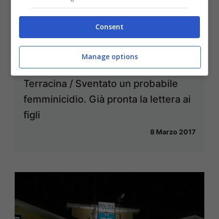
Consent
Manage options
Terracina / Sventato un probabile
femminicidio. Già pronta la lettera ai
figli
8 Marzo 2017