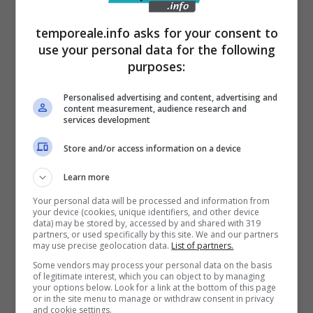
temporeale.info asks for your consent to
use your personal data for the following
purposes:
Polizia, avvicendamenti dei dirigenti
Personalised advertising and content, advertising and
dei commissariati di Formia, Gaeta e
content measurement, audience research and
services development
Terracina
20 Dicembre 2019
Store and/or access information on a device
Learn more
Your personal data will be processed and information from
your device (cookies, unique identifiers, and other device
data) may be stored by, accessed by and shared with 319
partners, or used specifically by this site. We and our partners
may use precise geolocation data.
List of partners.
Some vendors may process your personal data on the basis
of legitimate interest, which you can object to by managing
your options below. Look for a link at the bottom of this page
or in the site menu to manage or withdraw consent in privacy
and cookie settings.