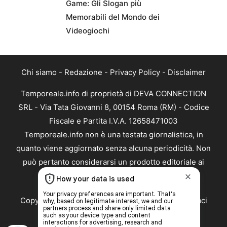
Game: Gli Slogan più
Memorabili del Mondo dei
Videogiochi
Chi siamo
-
Redazione
-
Privacy Policy
-
Disclaimer
Temporeale.info di proprietà di DEVA CONNECTION
SRL - Via Tata Giovanni 8, 00154 Roma (RM) - Codice
Fiscale e Partita I.V.A. 12658471003
Temporeale.info non è una testata giornalistica, in
quanto viene aggiornato senza alcuna periodicità. Non
può pertanto considerarsi un prodotto editoriale ai
sensi della legge n. 62 del 07.03.2001
Copyright ©2026 - Tutti i diritti riservati -
Contattaci