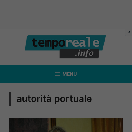
Vai
al
contenuto
MENU
autorità portuale