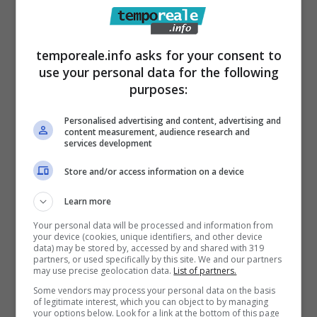
Gaeta / Opere realizzate al porto
temporeale.info asks for your consent to
commerciale, scatta l’inchiesta della
use your personal data for the following
Procura di Cassino
purposes:
8 Gennaio 2022
Personalised advertising and content, advertising and
content measurement, audience research and
services development
Store and/or access information on a device
Learn more
Your personal data will be processed and information from
your device (cookies, unique identifiers, and other device
data) may be stored by, accessed by and shared with 319
partners, or used specifically by this site. We and our partners
may use precise geolocation data.
List of partners.
Some vendors may process your personal data on the basis
of legitimate interest, which you can object to by managing
your options below. Look for a link at the bottom of this page