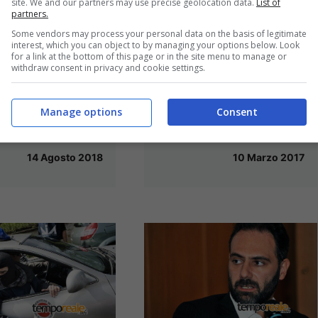
site. We and our partners may use precise geolocation data.
List of
partners.
Some vendors may process your personal data on the basis of legitimate
interest, which you can object to by managing your options below. Look
for a link at the bottom of this page or in the site menu to manage or
Castelforte /
withdraw consent in privacy and cookie settings.
Antimafia, il sindaco
 Mof, la Dia
Cardillo propone un
ca i beni dei
Manage options
Consent
tavolo di confronto
i Ingrassia
10 Marzo 2017
14 Agosto 2018