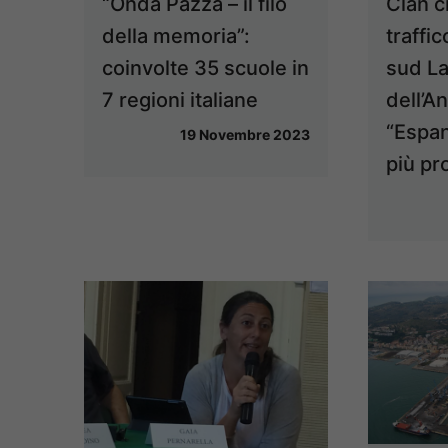
“Onda Pazza – il filo
Clan c
della memoria”:
traffic
coinvolte 35 scuole in
sud La
7 regioni italiane
dell’An
“Espa
19 Novembre 2023
più pr