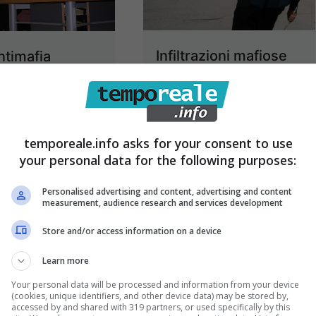
Infiltrazioni mafiose
ntimafia
nel sud Lazio, il
netto”: Elvio Di
rapporto semestrale
 lascia
della Dia
ico di
temporeale.info asks for your consent to use
ario, ma non
18 Gennaio 2020
your personal data for the following purposes:
ia all’impegno
Personalised advertising and content, advertising and content
2 Dicembre 2020
measurement, audience research and services development
Store and/or access information on a device
Learn more
Your personal data will be processed and information from your device
(cookies, unique identifiers, and other device data) may be stored by,
accessed by and shared with 319 partners, or used specifically by this