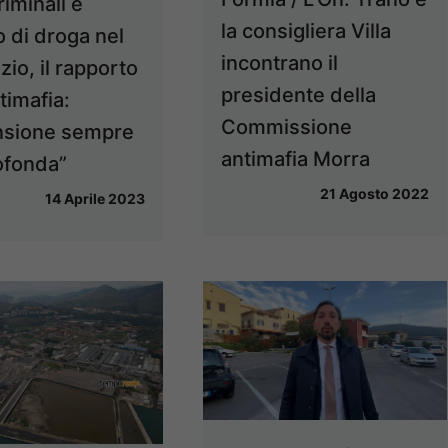
riminali e
la consigliera Villa
o di droga nel
incontrano il
zio, il rapporto
presidente della
timafia:
Commissione
nsione sempre
antimafia Morra
ofonda”
21 Agosto 2022
14 Aprile 2023