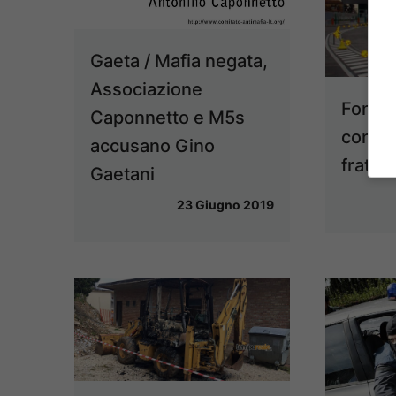
Gaeta / Mafia negata,
Associazione
Fondi /
Caponnetto e M5s
confis
accusano Gino
fratell
Gaetani
23 Giugno 2019