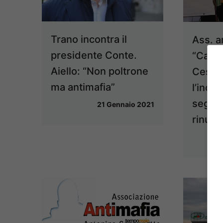
Trano incontra il
Ass. a
presidente Conte.
“Capon
Aiello: “Non poltrone
Cesare
ma antimafia”
l’incar
segret
21 Gennaio 2021
rinunc