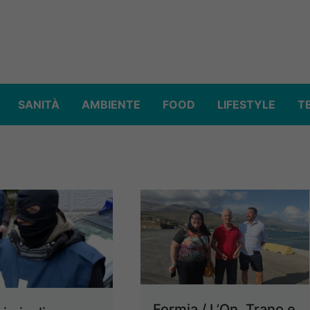
SANITÀ
AMBIENTE
FOOD
LIFESTYLE
T
Formia / L’On. Trano e