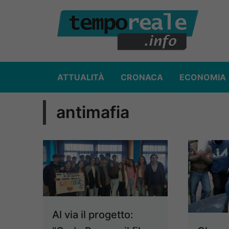
Vai
al
contenuto
ATTUALITÀ
CRONACA
ECONOMIA
antimafia
Al via il progetto: