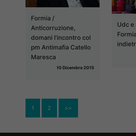
Formia /
Udc e
Anticorruzione,
Formia
domani l’incontro col
indiet
pm Antimafia Catello
Maresca
10 Dicembre 2015
1
2
>>