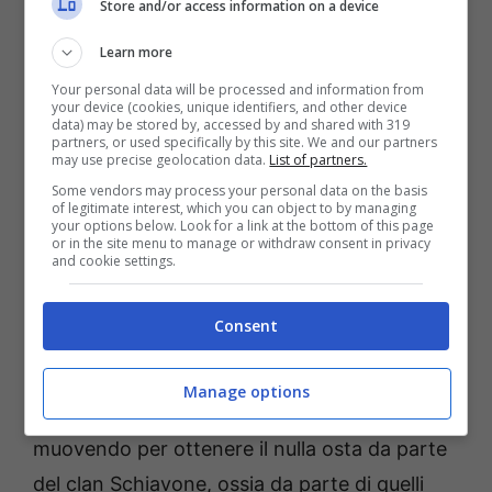
Store and/or access information on a device
Learn more
Cassandra aveva definito questo
Your personal data will be processed and information from
imprenditore, che per molte caratteristiche
your device (cookies, unique identifiers, and other device
data) may be stored by, accessed by and shared with 319
ricorda il fondatore delle ecomafie, l’avvocato
partners, or used specifically by this site. We and our partners
may use precise geolocation data.
List of partners.
di Parete Cipriano Chianese che aveva molti
Some vendors may process your personal data on the basis
interessi immobiliari a Formia e a Sperlonga,
of legitimate interest, which you can object to by managing
your options below. Look for a link at the bottom of this page
“un uomo di Nicola Cosentino” (ex
or in the site menu to manage or withdraw consent in privacy
and cookie settings.
sottosegretario di Forza Italia al Ministero
dell’economia) e aveva dichiarato che lo
Consent
stesso aveva deciso di introdursi nel territorio
casertano nel settore della raccolta dei rifiuti
Manage options
con società da lui dirette. Per farlo si “stava
muovendo per ottenere il nulla osta da parte
del clan Schiavone, ossia da parte di quelli