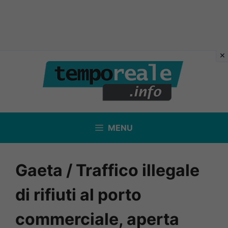
Vai
al
contenuto
MENU
Gaeta / Traffico illegale
di rifiuti al porto
commerciale, aperta