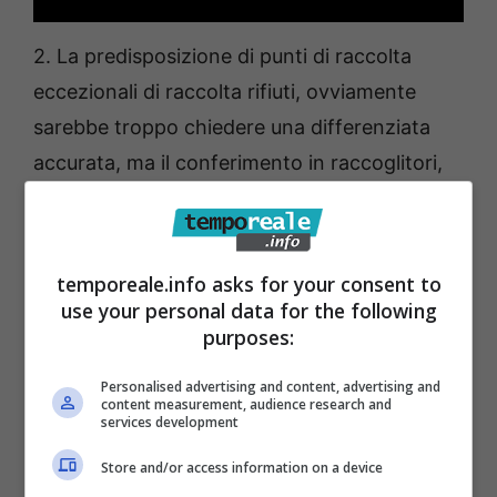
2. La predisposizione di punti di raccolta
eccezionali di raccolta rifiuti, ovviamente
sarebbe troppo chiedere una differenziata
accurata, ma il conferimento in raccoglitori,
che dovranno essere distribuiti i via
straordinaria nei punti nevralgici della zona
centrale della città;
temporeale.info asks for your consent to
use your personal data for the following
3. Un maggiore controllo della polizia
purposes:
municipale, soprattutto: per l’attraversamento
Personalised advertising and content, advertising and
dalla litoranea al Molo Vespucci; per impedire
content measurement, audience research and
services development
che i venditori facciano da padroni nella
Store and/or access information on a device
auto-divisione del territorio (marciapiede) e si