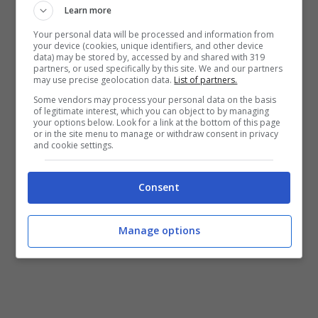
incorra in episodi di rissa (come quelli visti lo
Learn more
scorso anno); per controllare la sosta
Your personal data will be processed and information from
your device (cookies, unique identifiers, and other device
selvaggia che ostacoli le vie di fuga ai mezzi
data) may be stored by, accessed by and shared with 319
partners, or used specifically by this site. We and our partners
di soccorso.
may use precise geolocation data.
List of partners.
Some vendors may process your personal data on the basis
of legitimate interest, which you can object to by managing
Ovviamente questi sono alcuni suggerimenti
your options below. Look for a link at the bottom of this page
or in the site menu to manage or withdraw consent in privacy
affinché momenti di festa e di gioia per la
and cookie settings.
città non si trasformino in altro. È chiaro che
Consent
non si potrà pretendere precisione, ordine e
pulizia, ma un’ordinaria amministrazione sì!”
Manage options