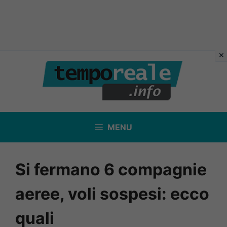
Vai
al
contenuto
MENU
Si fermano 6 compagnie
aeree, voli sospesi: ecco
quali