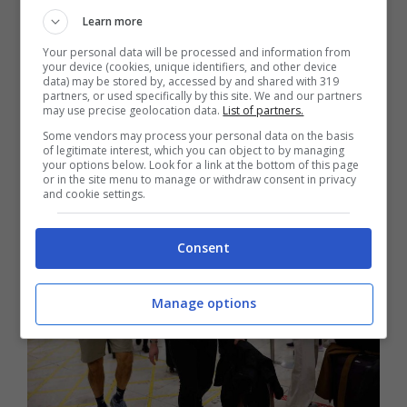
capitale Caracas e altre città venezuelane. In
Learn more
particolare, hanno sospeso i voli
la spagnola
Your personal data will be processed and information from
your device (cookies, unique identifiers, and other device
Iberia
, la portoghese Tap, la colombiana
data) may be stored by, accessed by and shared with 319
partners, or used specifically by this site. We and our partners
Avianca, la cilena Latam, la brasiliana GOL e la
may use precise geolocation data.
List of partners.
Caribbean di Trinidad&Tobago.
Some vendors may process your personal data on the basis
of legitimate interest, which you can object to by managing
your options below. Look for a link at the bottom of this page
or in the site menu to manage or withdraw consent in privacy
and cookie settings.
Consent
Manage options