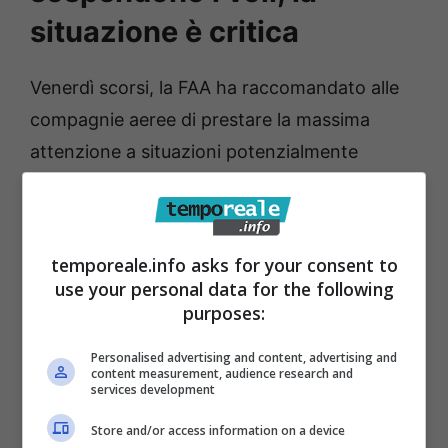
situazione è critica
Venerdì scorsi, la FAA ha raccomandato alle
compagnie aeree di prestare la massima
attenzione a situazioni potenzialmente
pericolose legate all’intensificazione delle
attività militari in atto
in Venezuela
dove
sono in corso operazioni antidroga condotte
temporeale.info asks for your consent to
dall’esercito americano sia per via aerea che
use your personal data for the following
purposes:
marittima.
Personalised advertising and content, advertising and
La segnalazione della FAA è stata recepita da
content measurement, audience research and
services development
sei compagnie aeree che hanno sospeso
Store and/or access information on a device
immediatamente le tratte dirette verso la