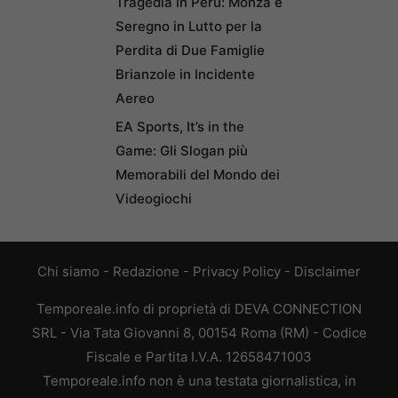
Tragedia in Perù: Monza e
Seregno in Lutto per la
Perdita di Due Famiglie
Brianzole in Incidente
Aereo
EA Sports, It’s in the
Game: Gli Slogan più
Memorabili del Mondo dei
Videogiochi
Chi siamo
-
Redazione
-
Privacy Policy
-
Disclaimer
Temporeale.info di proprietà di DEVA CONNECTION
SRL - Via Tata Giovanni 8, 00154 Roma (RM) - Codice
Fiscale e Partita I.V.A. 12658471003
Temporeale.info non è una testata giornalistica, in