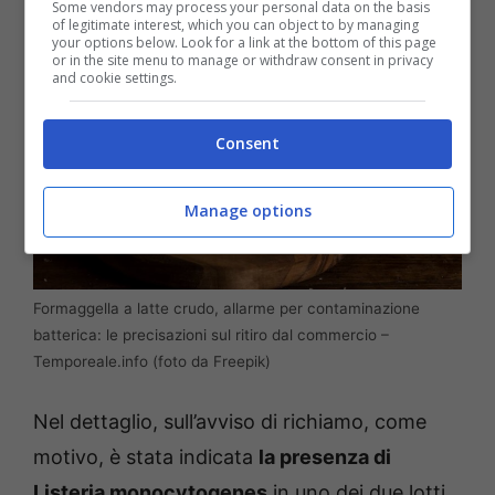
Some vendors may process your personal data on the basis
of legitimate interest, which you can object to by managing
your options below. Look for a link at the bottom of this page
or in the site menu to manage or withdraw consent in privacy
and cookie settings.
Consent
Manage options
Formaggella a latte crudo, allarme per contaminazione
batterica: le precisazioni sul ritiro dal commercio –
Temporeale.info (foto da Freepik)
Nel dettaglio, sull’avviso di richiamo, come
motivo, è stata indicata
la presenza di
Listeria monocytogenes
in uno dei due lotti,