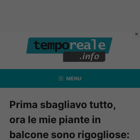
Vai
al
contenuto
MENU
Prima sbagliavo tutto,
ora le mie piante in
balcone sono rigogliose: