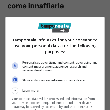
come innaffiarle
Per la stagione fredda, l’ideale è riempire il
balcone
di piante grasse
, che stanno bene in
qualsiasi condizione climatica,
purché
temporeale.info asks for your consent to
riparate dalle intemperie
. Le temperature, se
use your personal data for the following
non eccessivamente gelide, saranno
purposes:
sopportate bene. Ecco cosa dovete fare per
Personalised advertising and content, advertising and
assicurarvi che crescano e proliferino al
content measurement, audience research and
services development
meglio.
Store and/or access information on a device
Learn more
Your personal data will be processed and information from
your device (cookies, unique identifiers, and other device
data) may be stored by, accessed by and shared with 319