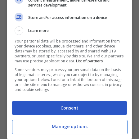
content measurement, audience research and
sonno o possono disturbarlo nelle fasi più
services development
profonde a causa del possibile effetto
Store and/or access information on a device
diuretico con la conseguente necessità di
Learn more
svegliarsi e andare in bagno.
Your personal data will be processed and information from
your device (cookies, unique identifiers, and other device
data) may be stored by, accessed by and shared with 319
partners, or used specifically by this site. We and our partners
may use precise geolocation data.
List of partners.
Some vendors may process your personal data on the basis
of legitimate interest, which you can object to by managing
your options below. Look for a link at the bottom of this page
or in the site menu to manage or withdraw consent in privacy
and cookie settings.
Consent
Manage options
I cibi da evitare per dormire bene: non mangiateli prima di
andare a letto – temporeale.info