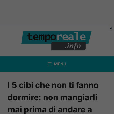
Vai
al
contenuto
MENU
I 5 cibi che non ti fanno
dormire: non mangiarli
mai prima di andare a