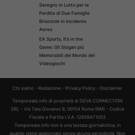
Seregno in Lutto per la
Perdita di Due Famiglie
Brianzole in Incidente
Aereo
EA Sports, It’s in the
Game: Gli Slogan più
Memorabili del Mondo dei
Videogiochi
Chi siamo
-
Redazione
-
Privacy Policy
-
Disclaimer
Temporeale.info di proprietà di DEVA CONNECTION
SRL - Via Tata Giovanni 8, 00154 Roma (RM) - Codice
Fiscale e Partita I.V.A. 12658471003
Temporeale.info non è una testata giornalistica, in
quanto viene aggiornato senza alcuna periodicità. Non