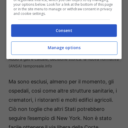
your options below. Look for a link at the bottom of this page
or in the site menu to manage or withdraw consent in privacy
and cookie settings.
Consent
Manage options
Addio a gas e caldaie, decisione storica: la nuova normativa
(ANSA) temporeale.info
Ma sono esclusi, almeno per il momento, gli
ospedali, così come altre strutture sanitarie, i
crematori, i ristoranti e molti edifici agricoli.
Ciò non toglie che altri Stati potrebbero
seguire l’esempio di New York. Non è stato
facile ottenere il via libera della Corte