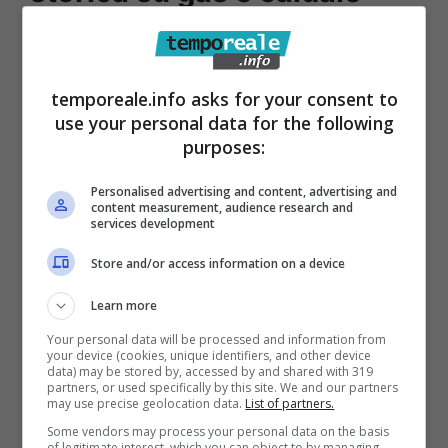
Nel 2023, l’AEBA ha visto la luce ma soltanto
alla fine dello scorso mese di luglio si è
temporeale.info asks for your consent to
ottenuto il via libera dal Consiglio statale per
use your personal data for the following
la prevenzione incendi. Questo
purposes:
provvedimento è stato pensato per ridurre le
Personalised advertising and content, advertising and
emissioni prodotte dagli edifici. Secondo le
content measurement, audience research and
services development
stime degli esperti, sono un terzo del totale
Store and/or access information on a device
dello Stato. Ci sarà una rivoluzione graduale,
a partire dall’ultimo giorno dell’anno entrerà in
Learn more
vigore la legge.
Your personal data will be processed and information from
your device (cookies, unique identifiers, and other device
data) may be stored by, accessed by and shared with 319
partners, or used specifically by this site. We and our partners
may use precise geolocation data.
List of partners.
Some vendors may process your personal data on the basis
of legitimate interest, which you can object to by managing