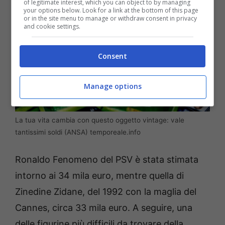
of legitimate interest, which you can object to by managing
your options below. Look for a link at the bottom of this page
or in the site menu to manage or withdraw consent in privacy
and cookie settings.
Consent
Manage options
La tua vita cambia con questo oggetto vintage: vale
tantissimi soldi (ANSA) temporeale.info
Ronaldo Fenomeno del PSV è stata stimata
intorno ai 34 mila euro, mentre quella di
Zinedine Zidane, del 1992 con la maglia del
Cannes, circa 33 mila euro. A seguire, una
delle figurine più difficili da trovare della