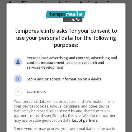
Le figurine dei calciatori
che valgono di più
temporeale.info asks for your consent to
La figurina che vale più di tutte è quella di
use your personal data for the following
Diego Armando Maradona dell’Argentinos
purposes:
Juniors, del 1980, venduta per circa 470 mila
Personalised advertising and content, advertising and
euro. Poi viene quella di Lionel Messi del
content measurement, audience research and
services development
Mondiale 2014 con bordo nero, battuta
Store and/or access information on a device
all’asta a 115 mila euro. Quella di Cristiano
Ronaldo è al terzo posto, quando era allo
Learn more
Sporting Lisbona nella stagione 2002/03
Your personal data will be processed and information from
your device (cookies, unique identifiers, and other device
valutata circa 60 mila euro.
data) may be stored by, accessed by and shared with 319
partners, or used specifically by this site. We and our partners
may use precise geolocation data.
List of partners.
Some vendors may process your personal data on the basis