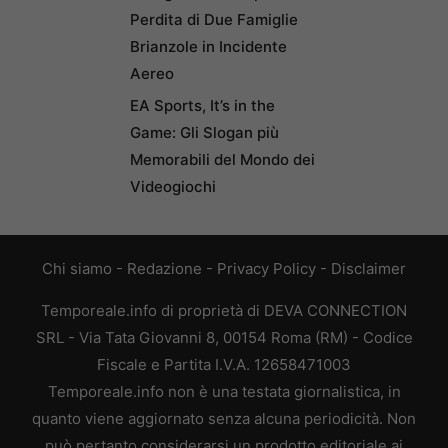
Perdita di Due Famiglie
Brianzole in Incidente
Aereo
EA Sports, It’s in the
Game: Gli Slogan più
Memorabili del Mondo dei
Videogiochi
Chi siamo
-
Redazione
-
Privacy Policy
-
Disclaimer
Temporeale.info di proprietà di DEVA CONNECTION
SRL - Via Tata Giovanni 8, 00154 Roma (RM) - Codice
Fiscale e Partita I.V.A. 12658471003
Temporeale.info non è una testata giornalistica, in
quanto viene aggiornato senza alcuna periodicità. Non
può pertanto considerarsi un prodotto editoriale ai