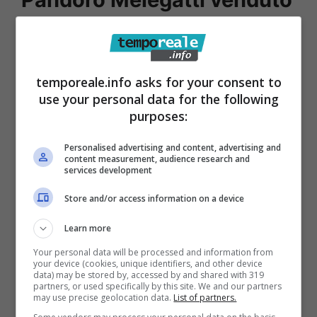
a una multinazionale
irlandese
temporeale.info asks for your consent to
Tante aziende italiane storiche hanno
use your personal data for the following
purposes:
attraversato un momento di difficoltà e vale
anche per Melegatti, che a fine Ottocento
Personalised advertising and content, advertising and
content measurement, audience research and
aveva anche brevettato il pandoro, nel
services development
maggio 2018 era finito in tribunale. Troppi i
Store and/or access information on a device
debiti accumulati con una dichiarazione di
Learn more
fallimento che aveva sorpreso un po’ tutto. La
Your personal data will be processed and information from
famiglia veneta Spezzapria, con l’industriale
your device (cookies, unique identifiers, and other device
data) may be stored by, accessed by and shared with 319
Roberto Spezzapria, aveva rilevato l’azienda
partners, or used specifically by this site. We and our partners
may use precise geolocation data.
List of partners.
attraverso una società di Vicenza.