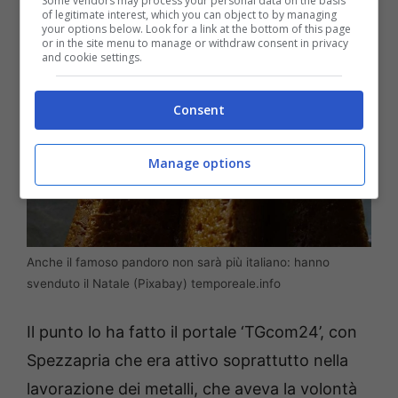
Some vendors may process your personal data on the basis
of legitimate interest, which you can object to by managing
your options below. Look for a link at the bottom of this page
or in the site menu to manage or withdraw consent in privacy
and cookie settings.
Consent
Manage options
Anche il famoso pandoro non sarà più italiano: hanno
svenduto il Natale (Pixabay) temporeale.info
Il punto lo ha fatto il portale ‘TGcom24’, con
Spezzapria che era attivo soprattutto nella
lavorazione dei metalli, che aveva la volontà