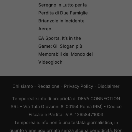
Seregno in Lutto per la
Perdita di Due Famiglie
Brianzole in Incidente
Aereo
EA Sports, It’s in the
Game: Gli Slogan più
Memorabili del Mondo dei
Videogiochi
Chi siamo
-
Redazione
-
Privacy Policy
-
Disclaimer
Temporeale.info di proprietà di DEVA CONNECTION
SRL - Via Tata Giovanni 8, 00154 Roma (RM) - Codice
Fiscale e Partita I.V.A. 12658471003
Temporeale.info non è una testata giornalistica, in
quanto viene aggiornato senza alcuna periodicità. Non