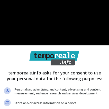
temporeale.info asks for your consent to use
your personal data for the following purposes:
Personalised advertising and content, advertising and content
a di Cinecittà che sono rimasti nel cuore dei fan, che
measurement, audience research and services development
nche molto tempo dopo la loro esperienza nel
Store and/or access information on a device
 andate particolarmente bene.
Anzi, per qualcuno,