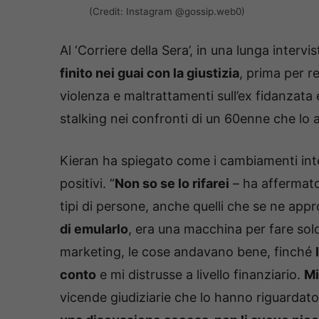
(Credit: Instagram @gossip.web0)
Al ‘Corriere della Sera’, in una lunga interv
finito nei guai con la giustizia
, prima per re
violenza e maltrattamenti sull’ex fidanzata e
stalking nei confronti di un 60enne che lo 
Kieran ha spiegato come i cambiamenti interc
positivi. “
Non so se lo rifarei
– ha affermato 
tipi di persone, anche quelli che se ne app
di emularlo
, era una macchina per fare so
marketing, le cose andavano bene, finché
conto
e mi distrusse a livello finanziario.
Mi
vicende giudiziarie che lo hanno riguardato,