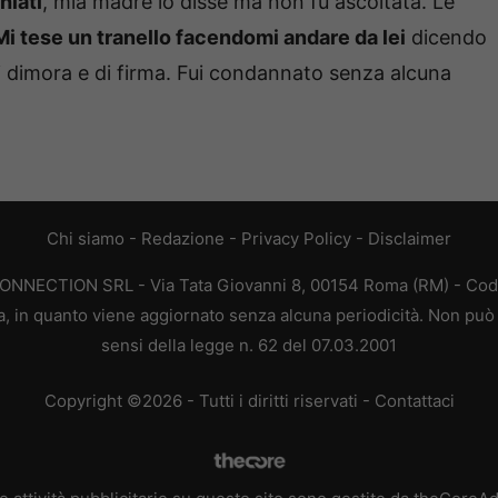
hiati
, mia madre lo disse ma non fu ascoltata. Le
Mi tese un tranello facendomi andare da lei
dicendo
 di dimora e di firma. Fui condannato senza alcuna
Chi siamo
-
Redazione
-
Privacy Policy
-
Disclaimer
CONNECTION SRL - Via Tata Giovanni 8, 00154 Roma (RM) - Codic
a, in quanto viene aggiornato senza alcuna periodicità. Non può 
sensi della legge n. 62 del 07.03.2001
Copyright ©2026 - Tutti i diritti riservati -
Contattaci