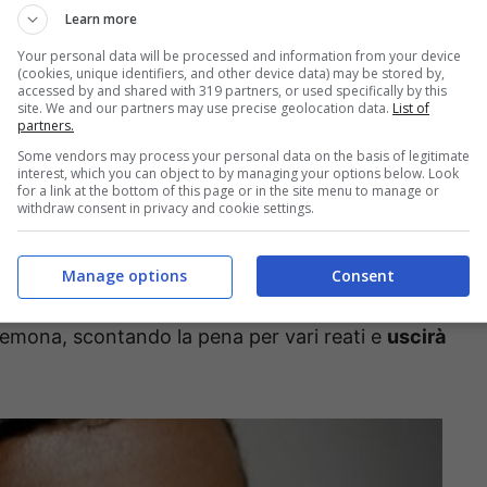
Learn more
i problemi.
Your personal data will be processed and information from your device
(cookies, unique identifiers, and other device data) may be stored by,
accessed by and shared with 319 partners, or used specifically by this
corrente in particolare, che si è trovato coinvolto in
site. We and our partners may use precise geolocation data.
List of
partners.
rova recluso in carcere.
Some vendors may process your personal data on the basis of legitimate
interest, which you can object to by managing your options below. Look
cali si racconta: “La droga mi
for a link at the bottom of this page or in the site menu to manage or
withdraw consent in privacy and cookie settings.
ifarei”
Manage options
Consent
ra i concorrenti, per qualche settimana, nell’edizione
Cremona, scontando la pena per vari reati e
uscirà