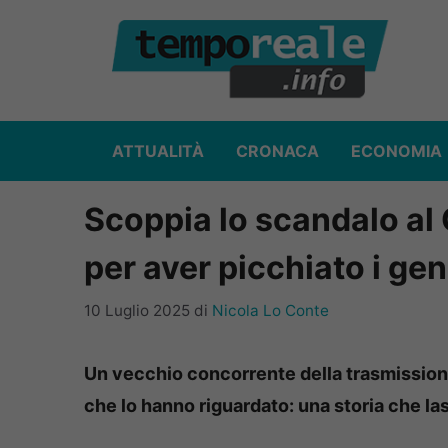
Vai
al
contenuto
ATTUALITÀ
CRONACA
ECONOMIA
Scoppia lo scandalo al 
per aver picchiato i gen
10 Luglio 2025
di
Nicola Lo Conte
Un vecchio concorrente della trasmission
che lo hanno riguardato: una storia che la