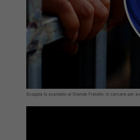
Scoppia lo scandalo al Grande Fratello: in carcere per av