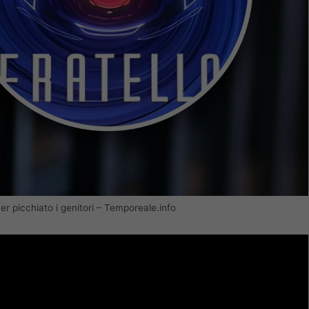
er picchiato i genitori – Temporeale.info