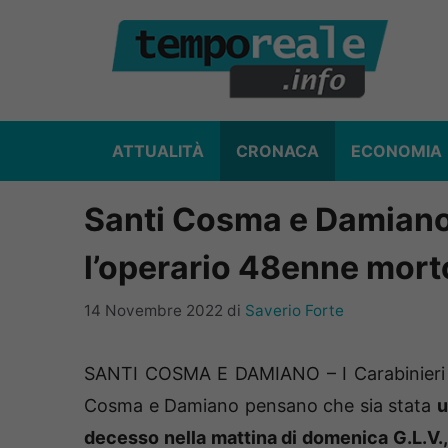
Vai
al
contenuto
ATTUALITÀ
CRONACA
ECONOMIA
Santi Cosma e Damiano 
l’operario 48enne mort
14 Novembre 2022
di
Saverio Forte
SANTI COSMA E DAMIANO – I Carabinieri d
Cosma e Damiano pensano che sia stata
u
decesso nella mattina di domenica G.L.V.,