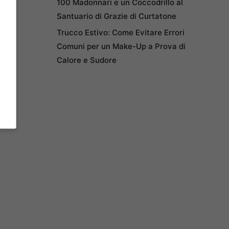
100 Madonnari e un Coccodrillo al
Santuario di Grazie di Curtatone
Trucco Estivo: Come Evitare Errori
Comuni per un Make-Up a Prova di
Calore e Sudore