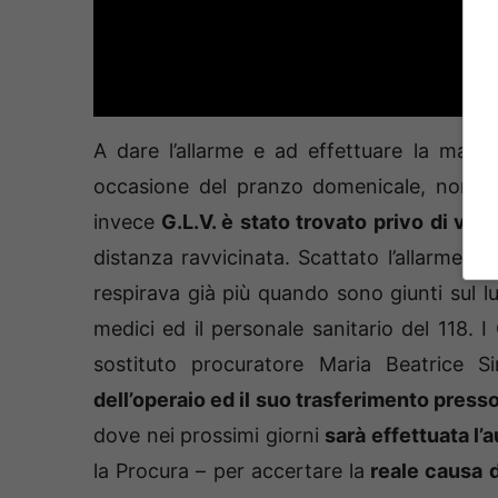
A dare l’allarme e ad effettuare la macab
occasione del pranzo domenicale, non av
invece
G.L.V. è stato trovato privo di vita
distanza ravvicinata. Scattato l’allarme
, i
respirava già più quando sono giunti sul l
medici ed il personale sanitario del 118. I
sostituto procuratore Maria Beatrice S
dell’operaio ed il suo trasferimento presso
dove nei prossimi giorni
sarà effettuata l’
la Procura – per accertare la
reale causa 