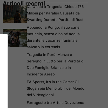
Articoli recenti
Da Gioco a Tragedia: Chiede 176
Milioni per Paralisi Causata da
Swatting Durante Partita di Rust
Abbandona Pongo, il suo cane
meticcio, senza cibo né acqua
durante le vacanze: l’animale
salvato in extremis
Tragedia in Perù: Monza e
Seregno in Lutto per la Perdita di
Due Famiglie Brianzole in
Incidente Aereo
EA Sports, It’s in the Game: Gli
Slogan più Memorabili del Mondo
dei Videogiochi
Ferragosto tra Arte e Devozione: