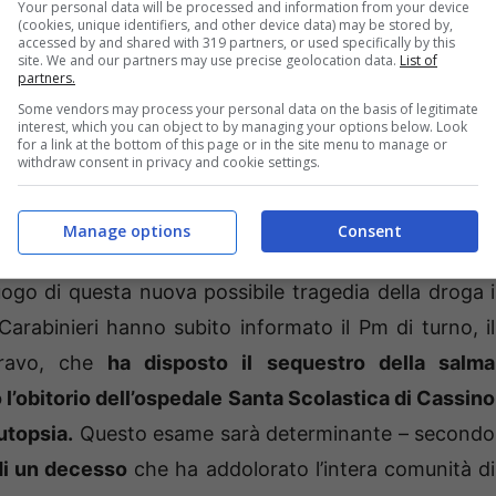
Your personal data will be processed and information from your device
(cookies, unique identifiers, and other device data) may be stored by,
accessed by and shared with 319 partners, or used specifically by this
site. We and our partners may use precise geolocation data.
List of
partners.
Some vendors may process your personal data on the basis of legitimate
interest, which you can object to by managing your options below. Look
for a link at the bottom of this page or in the site menu to manage or
ra scoperta sono stati proprio quest’ultimi che, in
withdraw consent in privacy and cookie settings.
evano notizie del figlio 48enne da qualche ora. E
 in un garage della loro abitazione
con una siringa a
Manage options
Consent
 soccorsi sono stati tempestivi ma inutili
. G.L.V. non
uogo di questa nuova possibile tragedia della droga i
 Carabinieri hanno subito informato il Pm di turno, il
iravo, che
ha disposto il sequestro della salma
 l’obitorio dell’ospedale Santa Scolastica di Cassino
autopsia.
Questo esame sarà determinante – secondo
di un decesso
che ha addolorato l’intera comunità di