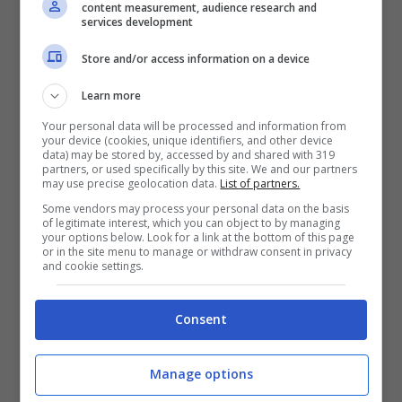
content measurement, audience research and
insegnanti, operatori e ogni altro membro
services development
della grande famiglia scolastica ha diritto di
Store and/or access information on a device
lavorare nell’ambiente scolastico nel pieno
Learn more
rispetto della salute e della sicurezza.
Per
questo siamo al fianco di tutti i genitori e il
Your personal data will be processed and information from
your device (cookies, unique identifiers, and other device
personale scolastico del Conca perché si
data) may be stored by, accessed by and shared with 319
partners, or used specifically by this site. We and our partners
faccia tutto il possibile per tornare in classe
may use precise geolocation data.
List of partners.
Some vendors may process your personal data on the basis
regolarmente, in un ambiente salubre e
of legitimate interest, which you can object to by managing
your options below. Look for a link at the bottom of this page
sicuro.
L’ambiente incide profondamente
or in the site menu to manage or withdraw consent in privacy
and cookie settings.
sulla qualità dei processi di apprendimento ed
è fondamentale che di questo si tenga conto,
Consent
anche – e soprattutto – quando la scuola
deve ospitare contemporaneamente studenti
Manage options
ed operai. E’ nostro compito, a livello di