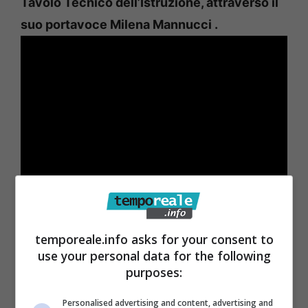
Tavolo Tecnico dell’Istruzione, attraverso il
suo portavoce Milena Mannucci .
“Come Tavolo Tecnico dell’Istruzione,
crediamo fermamente che il Diritto allo
temporeale.info asks for your consent to
Studio sia fondamentale e inalienabile, da
use your personal data for the following
purposes:
tutelare in ogni circostanza. E lo stesso vale
per la sicurezza in ambito scolastico
: allievi,
Personalised advertising and content, advertising and