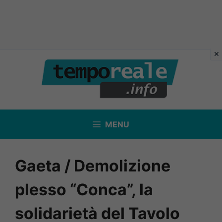
Vai
al
contenuto
MENU
Gaeta / Demolizione
plesso “Conca”, la
solidarietà del Tavolo