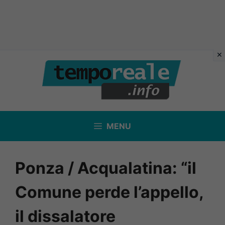
Vai
al
contenuto
MENU
Ponza / Acqualatina: “il
Comune perde l’appello,
il dissalatore