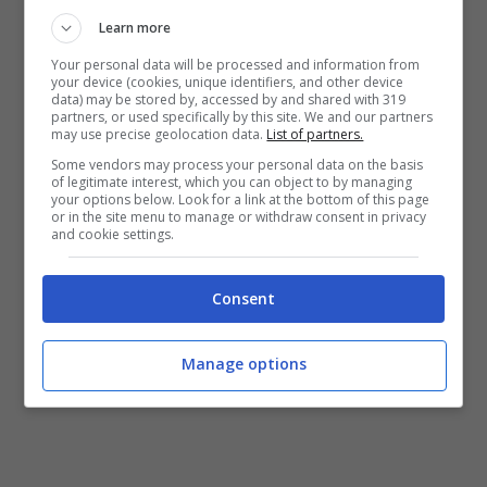
invece dichiarato dal Comune”.
Learn more
Your personal data will be processed and information from
E conclude: “L’opposizione sollevata dal
your device (cookies, unique identifiers, and other device
data) may be stored by, accessed by and shared with 319
Comune di Ponza, oltre a diffondere
partners, or used specifically by this site. We and our partners
may use precise geolocation data.
List of partners.
un
’erronea informazione
su presunte
Some vendors may process your personal data on the basis
irregolarità nell’operato dell’ATO4 e di
of legitimate interest, which you can object to by managing
your options below. Look for a link at the bottom of this page
Acqualatina, sconfessate dalla sentenza, ha
or in the site menu to manage or withdraw consent in privacy
and cookie settings.
ritardato di oltre due anni la realizzazione
dell’impianto, a grave danno dell’utenza e
Consent
dell’erario
“.
Manage options