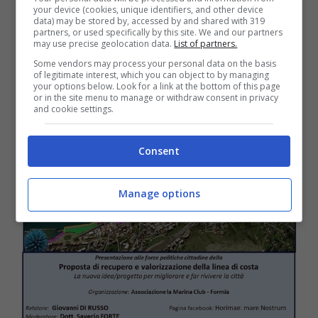
your device (cookies, unique identifiers, and other device
Formia / Successo per il convegno
data) may be stored by, accessed by and shared with 319
partners, or used specifically by this site. We and our partners
sul nuovo waterfront (video)
may use precise geolocation data.
List of partners.
Some vendors may process your personal data on the basis
11 Aprile 2018
of legitimate interest, which you can object to by managing
your options below. Look for a link at the bottom of this page
or in the site menu to manage or withdraw consent in privacy
and cookie settings.
Consent
Manage options