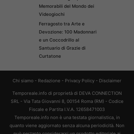
Memorabili del Mondo dei
Videogiochi
Ferragosto tra Arte e
Devozione: 100 Madonnari
e un Coccodrillo al
Santuario di Grazie di
Curtatone
Chi siamo
-
Redazione
-
Privacy Policy
-
Disclaimer
Temporeale.info di proprietà di DEVA CONNECTION
SRL - Via Tata Giovanni 8, 00154 Roma (RM) - Codice
Fiscale e Partita I.V.A. 12658471003
Temporeale.info non è una testata giornalistica, in
quanto viene aggiornato senza alcuna periodicità. Non
può pertanto considerarsi un prodotto editoriale ai