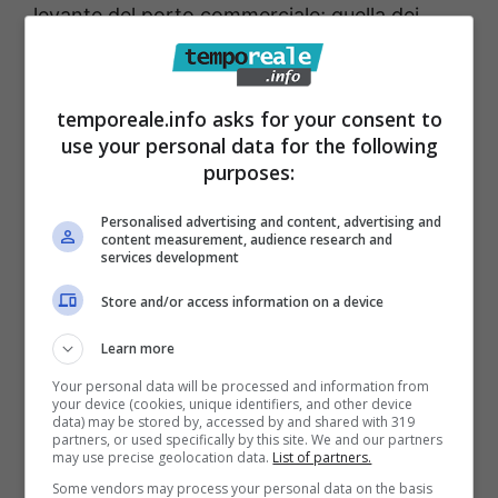
levante del porto commerciale; quella dei
Cantieri Navali (largo Marina) ed il tratto di
mare antistante la Pineta di Vindicio.
temporeale.info asks for your consent to
L’imbonimento di queste tre aree – aggiunge
use your personal data for the following
Di Russo – farebbe “finalmente tramontare
purposes:
quel tormentone che ci perseguita ormai da
Personalised advertising and content, advertising and
40 anni: il porto Turistico. Non c’è scelta più
content measurement, audience research and
services development
scellerata e distruttiva per la città di Formia:
la città non ha bisogno di operazioni
Store and/or access information on a device
immobiliari marittime ma di beni comuni”.
Learn more
Your personal data will be processed and information from
Infatti questi tre imbonimenti, oltre a ridare il
your device (cookies, unique identifiers, and other device
data) may be stored by, accessed by and shared with 319
mare alla città, permetterebbe la creazione di
partners, or used specifically by this site. We and our partners
may use precise geolocation data.
List of partners.
tre darsene in cui realizzare approdi
Some vendors may process your personal data on the basis