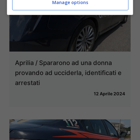
Manage options
Aprilia / Spararono ad una donna
provando ad ucciderla, identificati e
arrestati
12 Aprile 2024