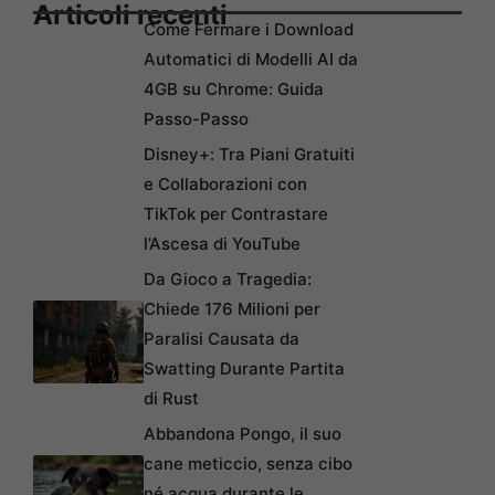
Articoli recenti
Come Fermare i Download
Automatici di Modelli AI da
4GB su Chrome: Guida
Passo-Passo
Disney+: Tra Piani Gratuiti
e Collaborazioni con
TikTok per Contrastare
l’Ascesa di YouTube
Da Gioco a Tragedia:
Chiede 176 Milioni per
Paralisi Causata da
Swatting Durante Partita
di Rust
Abbandona Pongo, il suo
cane meticcio, senza cibo
né acqua durante le