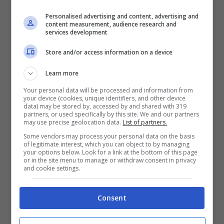
Personalised advertising and content, advertising and
content measurement, audience research and
services development
Store and/or access information on a device
Learn more
Your personal data will be processed and information from
your device (cookies, unique identifiers, and other device
Gaeta / Duplice tentato omicidio in
data) may be stored by, accessed by and shared with 319
partners, or used specifically by this site. We and our partners
via Monte Tortona, perizia
may use precise geolocation data.
List of partners.
psichiatrica per Silvio Cacciatore
Some vendors may process your personal data on the basis
of legitimate interest, which you can object to by managing
your options below. Look for a link at the bottom of this page
1 Maggio 2024
or in the site menu to manage or withdraw consent in privacy
and cookie settings.
Consent