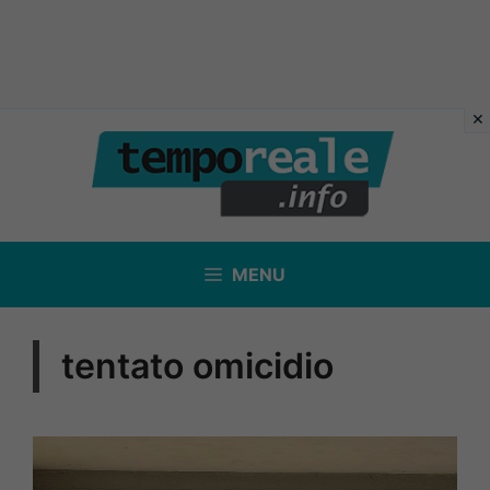
Vai
al
contenuto
MENU
tentato omicidio