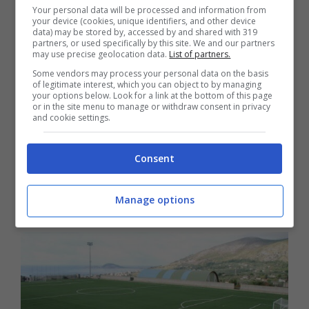
Your personal data will be processed and information from
your device (cookies, unique identifiers, and other device
data) may be stored by, accessed by and shared with 319
partners, or used specifically by this site. We and our partners
may use precise geolocation data.
List of partners.
Some vendors may process your personal data on the basis
of legitimate interest, which you can object to by managing
your options below. Look for a link at the bottom of this page
Terracina / Intitolazione parco
or in the site menu to manage or withdraw consent in privacy
and cookie settings.
cittadino ai partigiani, la richiesta
della locale sezione Anpi
Consent
8 Ottobre 2021
Manage options