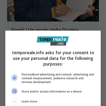
Fondi / Un vicolo della Giudea
intitolato a Gaetano Carnevale:
venerdì 18 febbraio la cerimonia
temporeale.info asks for your consent to
15 Febbraio 2022
use your personal data for the following
purposes:
Personalised advertising and content, advertising and
content measurement, audience research and
services development
Store and/or access information on a device
Learn more