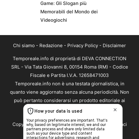
Game: Gli Slogan più
Memorabili del Mondo dei
Videogiochi
Chi siamo
-
Redazione
-
Privacy Policy
-
Disclaimer
Temporeale.info di proprietà di DEVA CONNECTION
SRL - Via Tata Giovanni 8, 00154 Roma (RM) - Codice
Fiscale e Partita I.V.A. 12658471003
Temporeale.info non è una testata giornalistica, in
quanto viene aggiornato senza alcuna periodicità. Non
può pertanto considerarsi un prodotto editoriale ai
sensi della legge n. 62 del 07.03.2001
Copyright ©2026 - Tutti i diritti riservati -
Contattaci