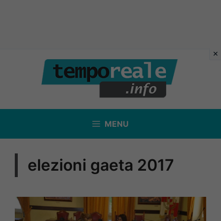
Vai
al
contenuto
MENU
elezioni gaeta 2017