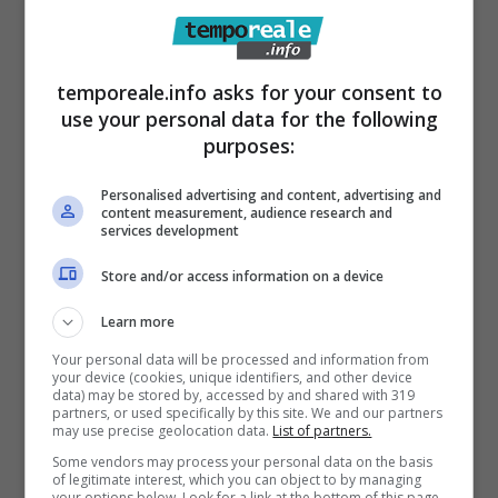
temporeale.info asks for your consent to
use your personal data for the following
purposes:
Personalised advertising and content, advertising and
Gaeta / Pericolo pioggia in località
content measurement, audience research and
services development
Piroli, segnalazione di Casapound
Store and/or access information on a device
14 Maggio 2017
Learn more
Your personal data will be processed and information from
your device (cookies, unique identifiers, and other device
data) may be stored by, accessed by and shared with 319
partners, or used specifically by this site. We and our partners
may use precise geolocation data.
List of partners.
Some vendors may process your personal data on the basis
of legitimate interest, which you can object to by managing
your options below. Look for a link at the bottom of this page