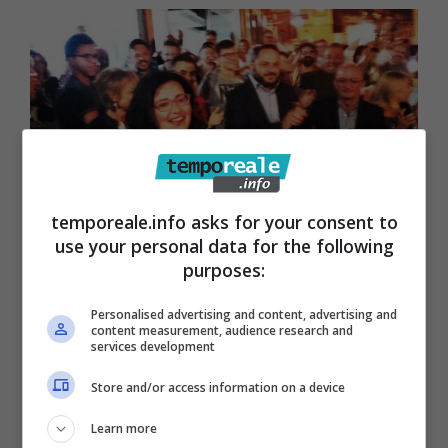
temporeale.info asks for your consent to
use your personal data for the following
Formia / Elezioni, intervista a Paola
purposes:
Villa: “Una vittoria della città” (video)
Personalised advertising and content, advertising and
25 Giugno 2018
content measurement, audience research and
services development
Store and/or access information on a device
Learn more