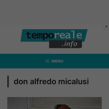
Vai
al
contenuto
MENU
don alfredo micalusi