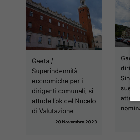
Gaeta 
Gaeta /
dirigen
Superindennità
Sindac
economiche per i
sue c
dirigenti comunali, si
attesa
attnde l’ok del Nucelo
nomin
di Valutazione
20 Novembre 2023