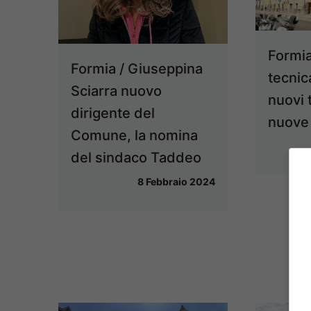
Formia
Formia / Giuseppina
tecnic
Sciarra nuovo
nuovi 
dirigente del
nuove
Comune, la nomina
del sindaco Taddeo
8 Febbraio 2024