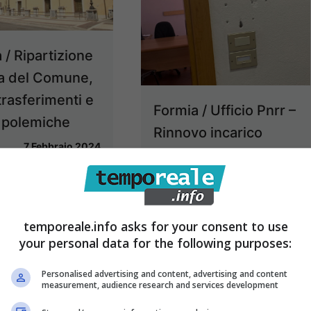
 / Ripartizione
a del Comune,
trasferimenti e
Formia / Ufficio Pnrr –
 polemiche
Rinnovo incarico
7 Febbraio 2024
dirigente Bucci, ma
“non si conclude
niente”: parla la
consigliera Arnone
temporeale.info asks for your consent to use
your personal data for the following purposes:
5 Febbraio 2024
Personalised advertising and content, advertising and content
measurement, audience research and services development