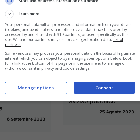
Store and/or access information on a device
Learn more
Your personal data will be processed and information from your device
(cookies, unique identifiers, and other device data) may be stored by,
accessed by and shared with 319 partners, or used specifically by this
site. We and our partners may use precise geolocation data.
List of
partners.
Some vendors may process your personal data on the basis of legitimate
/ Dimissioni
interest, which you can object to by managing your options below. Look
Gaeta / Il dirigente
for a link at the bottom of this page or in the site menu to manage or
te Falco, il
withdraw consent in privacy and cookie settings.
comunale Giovanni
o assegna le
Falco si dimette,
ompetenze in
Manage options
Consent
firmato un nuovo
 della nuova
avviso pubblico
a
25 Agosto 2023
6 Settembre 2023