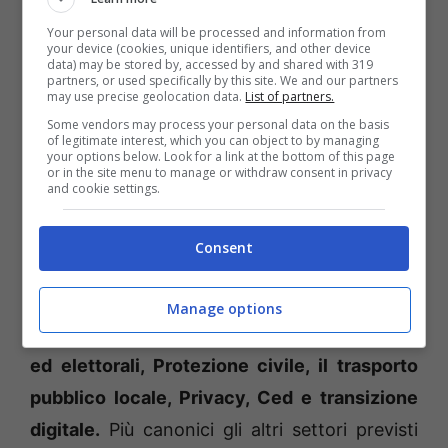
Pubblici, manutenzione, arredo urbano con
Your personal data will be processed and information from
your device (cookies, unique identifiers, and other device
la novità assoluta delle “autorizzazioni
data) may be stored by, accessed by and shared with 319
partners, or used specifically by this site. We and our partners
paesaggistiche” ereditate dal settore
may use precise geolocation data.
List of partners.
urbanistica,
il nono, che conserva
l’edilizia
Some vendors may process your personal data on the basis
of legitimate interest, which you can object to by managing
privata.
your options below. Look for a link at the bottom of this page
or in the site menu to manage or withdraw consent in privacy
and cookie settings.
Il secondo nuovo settore istituzionalizzato
dalla Giunta Taddeo potrebbe essere il primo.
Consent
Gli sono stati attribuiti l’assistenza agli
organi
istituzionali, gli affari generali all’area
Manage options
amministrativa e Urp, i servizi demografici
ed elettorali, Protezione civile, il trasporto
pubblico locale, Privacy, Ced e transizione
digitale.
Più canonici gli altri settori previsti