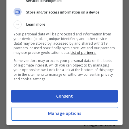
services development
Store and/or access information on a device
Learn more
Your personal data will be processed and information from
your device (cookies, unique identifiers, and other device
data) may be stored by, accessed by and shared with 319
partners, or used specifically by this site. We and our partners
may use precise geolocation data.
List of partners.
Some vendors may process your personal data on the basis
of legitimate interest, which you can object to by managing
your options below. Look for a link at the bottom of this page
or in the site menu to manage or withdraw consent in privacy
and cookie settings.
Gaeta / Casa di riposo a Calegna:
veleni tra dirigenti e accuse alla
Consent
politica da inviare in Procura…
Manage options
[VIDEO]
27 Agosto 2024