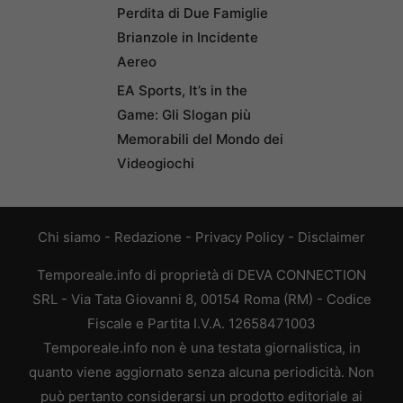
Perdita di Due Famiglie
Brianzole in Incidente
Aereo
EA Sports, It’s in the
Game: Gli Slogan più
Memorabili del Mondo dei
Videogiochi
Chi siamo
-
Redazione
-
Privacy Policy
-
Disclaimer
Temporeale.info di proprietà di DEVA CONNECTION
SRL - Via Tata Giovanni 8, 00154 Roma (RM) - Codice
Fiscale e Partita I.V.A. 12658471003
Temporeale.info non è una testata giornalistica, in
quanto viene aggiornato senza alcuna periodicità. Non
può pertanto considerarsi un prodotto editoriale ai