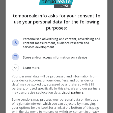
Guglietta
(e dei consiglieri Pina Rosato e
Marco Di Vasta) nella maggioranza si erano
temporeale.info asks for your consent to
use your personal data for the following
aggiunte due astensioni (dei consiglieri
purposes:
Assuntina Coscione e, sorpresa delle
sorprese, del fedelissimo Pompeo Costabile),
Personalised advertising and content, advertising and
content measurement, audience research and
in occasioni del voto finale, che hanno
services development
contribuito a rendere come la pece il viso del
Store and/or access information on a device
sindaco Leccese.
Il progetto in variante è
Learn more
stato approvato con soli 8 voti ma hanno
Your personal data will be processed and information from
fatto rumore quelli contrari dell’ex sindaco
your device (cookies, unique identifiers, and other device
data) may be stored by, accessed by and shared with 319
Magliozzi e dei consiglieri d’opposizione
partners, or used specifically by this site. We and our partners
may use precise geolocation data.
List of partners.
Scinicariello e De Angelis
.
Some vendors may process your personal data on the basis
of legitimate interest, which you can object to by managing
your options below. Look for a link at the bottom of this page
Quest’ultimo era stato l’unico a presentare le
or in the site menu to manage or withdraw consent in privacy