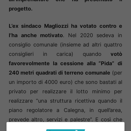
progetto.
L’ex sindaco Magliozzi ha votato contro e
l’ha anche motivato
. Nel 2020 sedeva in
consiglio comunale (insieme ad altri quattro
consiglieri in carica) quando
votò
favorevolmente la cessione alla “Pida” di
240 metri quadrati di terreno comunale
(per
un importo di 4000 euro) che sono bastati al
privato per realizzare il lotto minimo per
realizzare “una struttura ricettiva quando il
piano regolatore a Calegna, in quell’area,
prevede altro, servizi e palestre”. E così che
all’assenza dell’incompatibile Paola