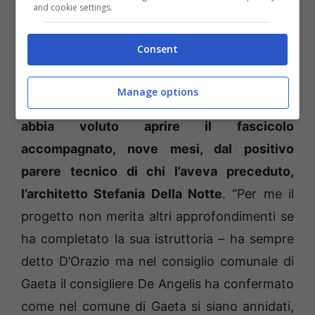
and cookie settings.
osservazioni al progetto vistato
favorevolmente dalla conferenza dei
Consent
capigruppo. Aveva rinnovato le sue
perplessità sul fatto che l’ormai ex dirigente
Manage options
della ripartizione tecnica P
ietro D’Orazio non
abbia voluto aprire il fascicolo
accompagnato, nove mesi, dal positivo
parere tecnico di chi l’aveva preceduto,
l’architetto Stefania Della Notte
. “Per me il
progetto non merita altri approfondimenti se
ha completato la sua istruttoria – ha sempre
detto D’Orazio ma nel consiglio comunale di
Gaeta il consigliere De Angelis ha confermato
come nel comune di Gaeta si siano annidati,