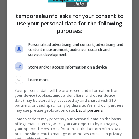
Aquino / Approvato il progetto
esecutivo per la rotatoria sulla
temporeale.info asks for your consent to
Casilina da Via Roma
use your personal data for the following
purposes:
15 Giugno 2017
Personalised advertising and content, advertising and
content measurement, audience research and
services development
Store and/or access information on a device
Learn more
Your personal data will be processed and information from
your device (cookies, unique identifiers, and other device
data) may be stored by, accessed by and shared with 319
partners, or used specifically by this site. We and our partners
may use precise geolocation data.
List of partners.
Some vendors may process your personal data on the basis
of legitimate interest, which you can object to by managing
your options below. Look for a link at the bottom of this page
or in the site menu to manage or withdraw consent in privacy
and cookie settings.