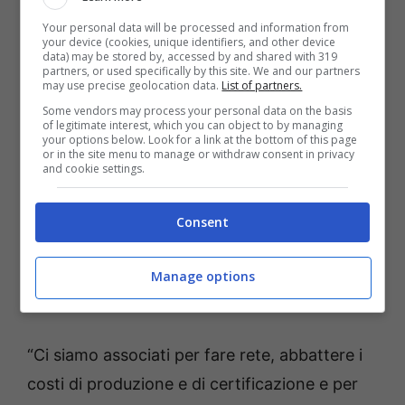
nuova che vuole
– dice Spiridigliozzi –
unire
Your personal data will be processed and information from
esperienze, know-how, competenze, ma
your device (cookies, unique identifiers, and other device
data) may be stored by, accessed by and shared with 319
anche i territori. Ho avviato contatti con gli
partners, or used specifically by this site. We and our partners
may use precise geolocation data.
List of partners.
amministratori degli altri comuni inseriti
Some vendors may process your personal data on the basis
of legitimate interest, which you can object to by managing
nell’areale del peperone dop come
Esperia,
your options below. Look for a link at the bottom of this page
or in the site menu to manage or withdraw consent in privacy
San Giorgio a Liri, Pignataro Interamna, Villa
and cookie settings.
Santa Lucia, Piedimonte, Aquino,
Castrocielo, Roccasecca
.
La ripresa
Consent
dell’agricoltura locale – sostenuta anche dal
successo della Fiera– deve poter giovare a
Manage options
tutta l’economia territoriale”.
“Ci siamo associati per fare rete, abbattere i
costi di produzione e di certificazione e per