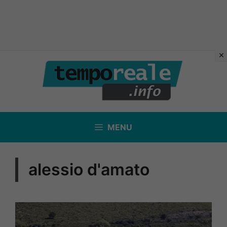
Vai
al
contenuto
MENU
alessio d'amato