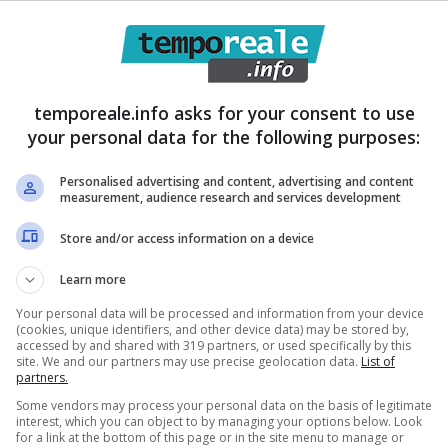
temporeale.info asks for your consent to use
your personal data for the following purposes:
Personalised advertising and content, advertising and content
measurement, audience research and services development
Store and/or access information on a device
Learn more
lla strada
dopo aver perso un braccio e riportato
Your personal data will be processed and information from your device
e denunciano i segretari generali dell
a Uil Lazio e di
(cookies, unique identifiers, and other device data) may be stored by,
accessed by and shared with 319 partners, or used specifically by this
i limiti dell’horror dove chi avrebbe dovuto prestare
site. We and our partners may use precise geolocation data.
List of
partners.
aricarlo davanti la sua abitazione
cercando così di
Some vendors may process your personal data on the basis of legitimate
ora il sindacato in una nota:” È una cosa assurda e
interest, which you can object to by managing your options below. Look
for a link at the bottom of this page or in the site menu to manage or
na essere dei sindacalisti per indignarsi e avere il