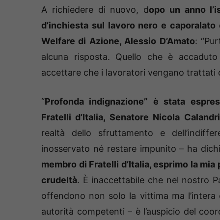
A richiedere di nuovo, d
opo un anno l’i
d’inchiesta sul lavoro nero e caporalato 
Welfare di Azione, Alessio D’Amato
: “Pu
alcuna risposta. Quello che è accadut
accettare che i lavoratori vengano trattati
“
Profonda indignazione” è stata espress
Fratelli d’Italia, Senatore Nicola Calandri
realtà dello sfruttamento e dell’indif
inosservato né restare impunito – ha dich
membro di Fratelli d’Italia, esprimo la mia
crudeltà
. È inaccettabile che nel nostro Pa
offendono non solo la vittima ma l’intera
autorità competenti – è l’auspicio del coor