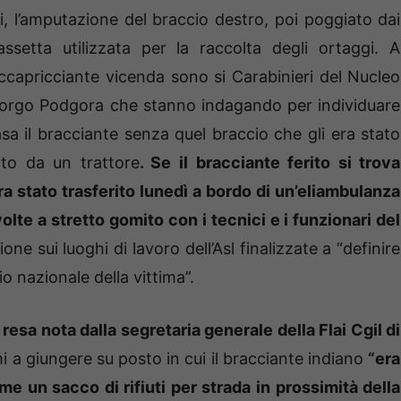
ori, l’amputazione del braccio destro, poi poggiato dai
etta utilizzata per la raccolta degli ortaggi. A
ccapricciante vicenda sono si Carabinieri del Nucleo
 Borgo Podgora che stanno indagando per individuare
 il bracciante senza quel braccio che gli era stato
ato da un trattore
. Se il bracciante ferito si trova
a stato trasferito lunedì a bordo di un’eliambulanza
volte a stretto gomito con i tecnici e i funzionari del
e sui luoghi di lavoro dell’Asl finalizzate a “definire
io nazionale della vittima”.
resa nota dalla segretaria generale della Flai Cgil di
mi a giungere su posto in cui il bracciante indiano
“era
e un sacco di rifiuti per strada in prossimità della