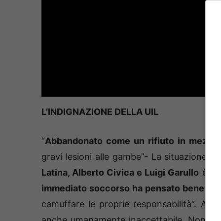
L’INDIGNAZIONE DELLA UIL
“
Abbandonato come un rifiuto in mezzo a
gravi lesioni alle gambe”- La situazione ch
Latina, Alberto Civica e Luigi Garullo
è “
a
immediato soccorso ha pensato bene di sc
camuffare le proprie responsabilità”. Anc
anche umanamente inaccettabile. Non bisog