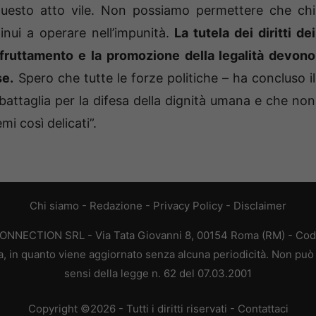
 questo atto vile. Non possiamo permettere che chi
tinui a operare nell’impunità.
La tutela dei diritti dei
 sfruttamento e la promozione della legalità devono
se.
Spero che tutte le forze politiche – ha concluso il
battaglia per la difesa della dignità umana e che non
mi così delicati”.
Chi siamo
-
Redazione
-
Privacy Policy
-
Disclaimer
CONNECTION SRL - Via Tata Giovanni 8, 00154 Roma (RM) - Codic
a, in quanto viene aggiornato senza alcuna periodicità. Non può 
sensi della legge n. 62 del 07.03.2001
Copyright ©2026 - Tutti i diritti riservati -
Contattaci