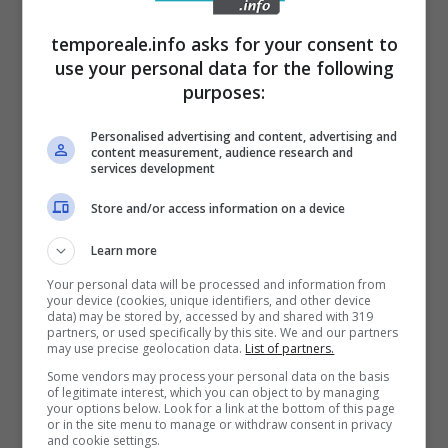
temporeale.info asks for your consent to
use your personal data for the following
purposes:
Personalised advertising and content, advertising and
content measurement, audience research and
Cassino / Mercato ortofrutta, dai
services development
controlli sugli ambulanti 30 mila euro
Store and/or access information on a device
nelle casse comunali
Learn more
23 Marzo 2016
Your personal data will be processed and information from
your device (cookies, unique identifiers, and other device
data) may be stored by, accessed by and shared with 319
partners, or used specifically by this site. We and our partners
may use precise geolocation data.
List of partners.
Some vendors may process your personal data on the basis
of legitimate interest, which you can object to by managing
your options below. Look for a link at the bottom of this page
or in the site menu to manage or withdraw consent in privacy
and cookie settings.