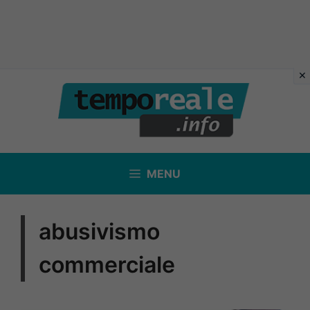
Vai
al
contenuto
MENU
abusivismo
commerciale