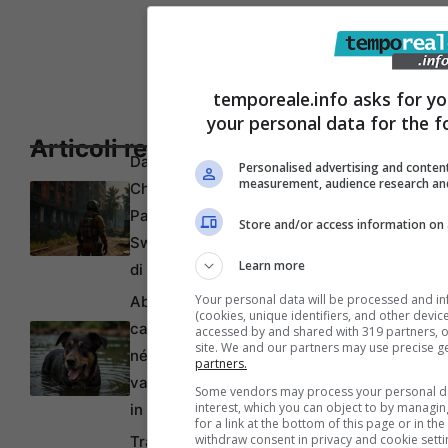
temporeale.info asks for yo
your personal data for the f
Articoli recenti
Da Gioco a Tragedia:
Personalised advertising and content
measurement, audience research an
Chiede 176 Milioni per
Paralisi Causata da
Store and/or access information on 
Swatting Durante Partita
Learn more
di Rust
Your personal data will be processed and i
Abbandona Pongo, il suo
(cookies, unique identifiers, and other devic
cane meticcio, senza cibo
accessed by and shared with 319 partners, or
site. We and our partners may use precise g
né acqua durante le
partners.
vacanze: l’animale salvato
Some vendors may process your personal dat
interest, which you can object to by managi
in extremis
for a link at the bottom of this page or in t
withdraw consent in privacy and cookie setti
Tragedia in Perù: Monza e