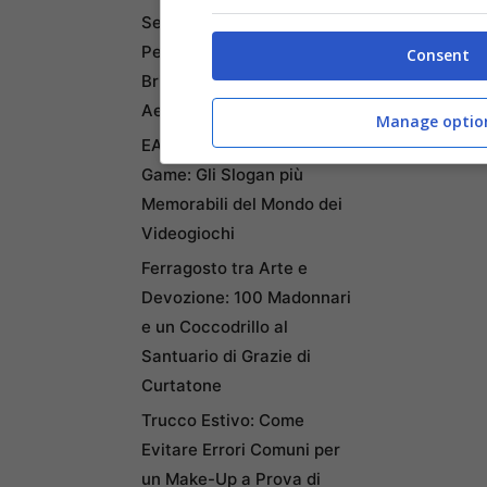
Seregno in Lutto per la
Perdita di Due Famiglie
Consent
Brianzole in Incidente
Aereo
Manage optio
EA Sports, It’s in the
Game: Gli Slogan più
Memorabili del Mondo dei
Videogiochi
Ferragosto tra Arte e
Devozione: 100 Madonnari
e un Coccodrillo al
Santuario di Grazie di
Curtatone
Trucco Estivo: Come
Evitare Errori Comuni per
un Make-Up a Prova di