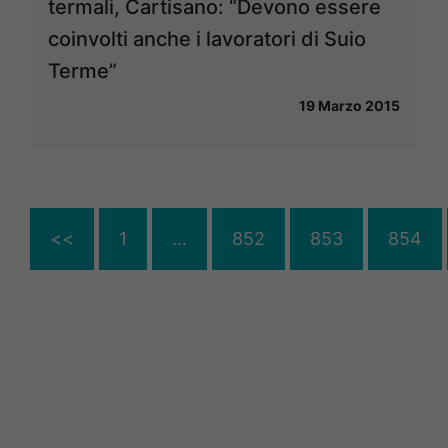
termali, Cartisano: “Devono essere
coinvolti anche i lavoratori di Suio
Terme”
19 Marzo 2015
<<
1
…
852
853
854