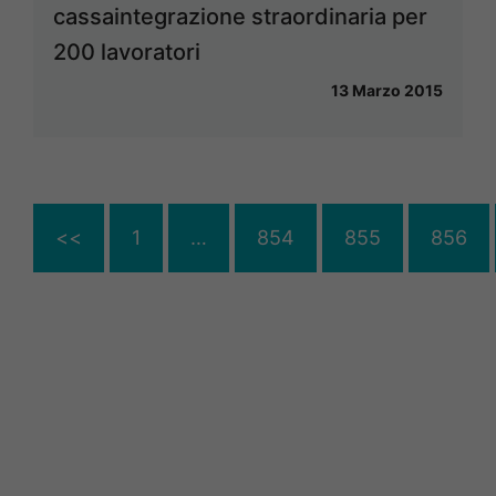
cassaintegrazione straordinaria per
200 lavoratori
13 Marzo 2015
<<
1
…
854
855
856