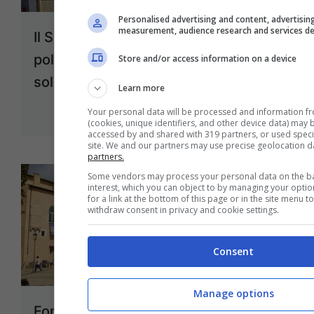
Personalised advertising and content, advertisin
measurement, audience research and services d
Il Segretario UGL Tatarelli incontra i
poliziotti di Gaeta per cercare una
Store and/or access information on a device
soluzione alle enormi difficoltà
Learn more
14 Marzo 2015
Your personal data will be processed and information f
(cookies, unique identifiers, and other device data) may 
accessed by and shared with 319 partners, or used specifi
site. We and our partners may use precise geolocation d
partners.
Some vendors may process your personal data on the bas
interest, which you can object to by managing your opti
for a link at the bottom of this page or in the site menu 
withdraw consent in privacy and cookie settings.
Consent
Manage options
Fondi/Obiettivo Comune: per la